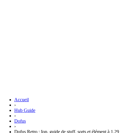
Accueil
›
Hub Guide
›
Dofus
›
Dofus Retro : Iop, guide de stuff, sorts et élément à 1.29