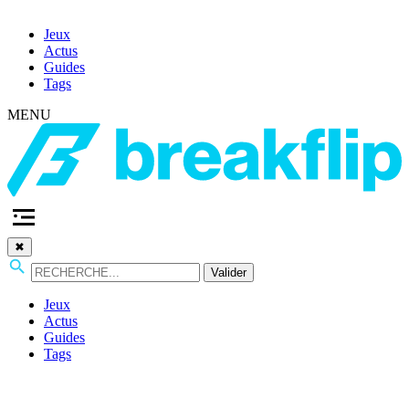
Jeux
Actus
Guides
Tags
MENU
✖
Valider
Jeux
Actus
Guides
Tags