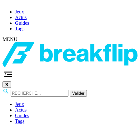
Jeux
Actus
Guides
Tags
MENU
✖
Valider
Jeux
Actus
Guides
Tags