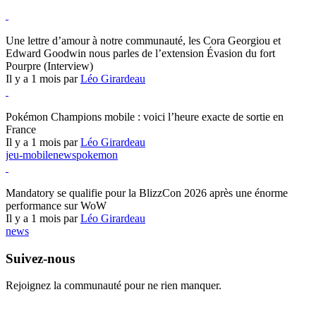
Hearthstone
Une lettre d’amour à notre communauté, les Cora Georgiou et
Edward Goodwin nous parles de l’extension Évasion du fort
Pourpre (Interview)
Il y a 1 mois par
Léo Girardeau
Pokémon Champions
Pokémon Champions mobile : voici l’heure exacte de sortie en
France
Il y a 1 mois par
Léo Girardeau
jeu-mobile
news
pokemon
World of Warcraft
Mandatory se qualifie pour la BlizzCon 2026 après une énorme
performance sur WoW
Il y a 1 mois par
Léo Girardeau
news
Suivez-nous
Rejoignez la communauté pour ne rien manquer.