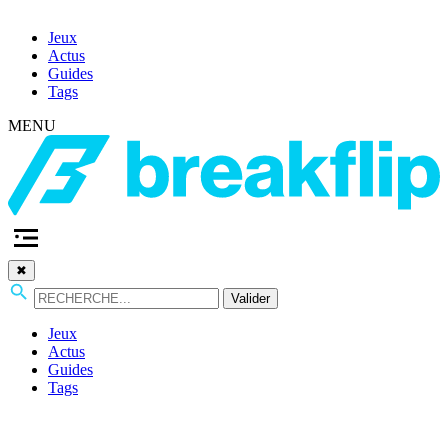
Jeux
Actus
Guides
Tags
MENU
✖
Valider
Jeux
Actus
Guides
Tags