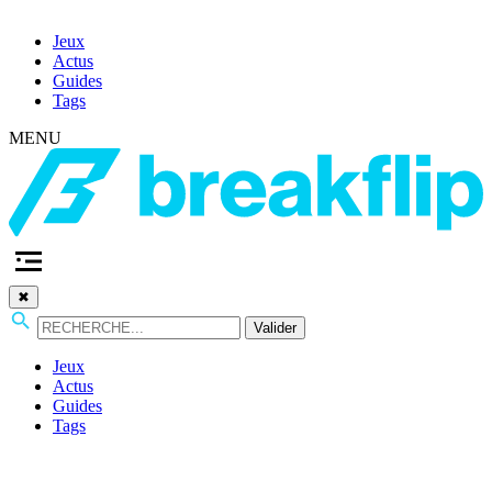
Jeux
Actus
Guides
Tags
MENU
✖
Valider
Jeux
Actus
Guides
Tags