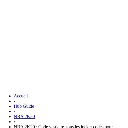
Accueil
›
Hub Guide
›
NBA 2K20
›
NBA 2K20 : Code vestiaire, tous les locker codes pour