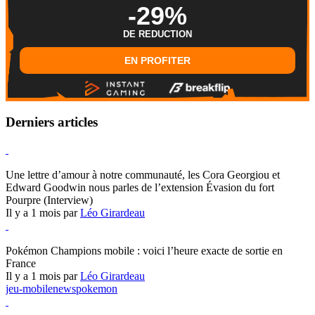
-29%
DE REDUCTION
EN PROFITER
Derniers articles
Hearthstone
Une lettre d’amour à notre communauté, les Cora Georgiou et
Edward Goodwin nous parles de l’extension Évasion du fort
Pourpre (Interview)
Il y a 1 mois par
Léo Girardeau
Pokémon Champions
Pokémon Champions mobile : voici l’heure exacte de sortie en
France
Il y a 1 mois par
Léo Girardeau
jeu-mobile
news
pokemon
World of Warcraft