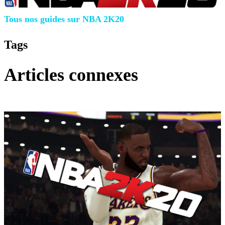
Tous nos guides sur NBA 2K20
Tags
Articles connexes