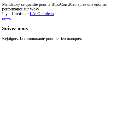
Mandatory se qualifie pour la BlizzCon 2026 après une énorme
performance sur WoW
Il y a 1 mois par
Léo Girardeau
news
Suivez-nous
Rejoignez la communauté pour ne rien manquer.