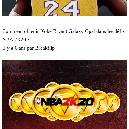
NBA 2K20
Comment obtenir Kobe Bryant Galaxy Opal dans les défis
NBA 2K20 ?
Il y a 6 ans par Breakflip