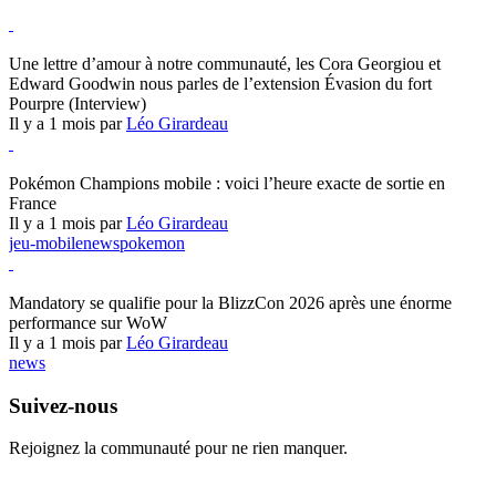
Hearthstone
Une lettre d’amour à notre communauté, les Cora Georgiou et
Edward Goodwin nous parles de l’extension Évasion du fort
Pourpre (Interview)
Il y a 1 mois par
Léo Girardeau
Pokémon Champions
Pokémon Champions mobile : voici l’heure exacte de sortie en
France
Il y a 1 mois par
Léo Girardeau
jeu-mobile
news
pokemon
World of Warcraft
Mandatory se qualifie pour la BlizzCon 2026 après une énorme
performance sur WoW
Il y a 1 mois par
Léo Girardeau
news
Suivez-nous
Rejoignez la communauté pour ne rien manquer.