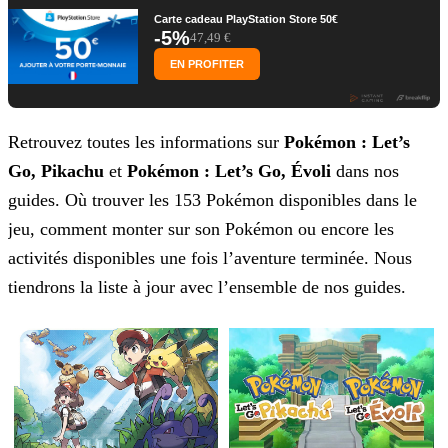
Carte cadeau PlayStation Store 50€
-5%
47,49 €
EN PROFITER
Retrouvez toutes les informations sur
Pokémon : Let’s
Go, Pikachu
et
Pokémon : Let’s Go, Évoli
dans nos
guides. Où trouver les 153 Pokémon
disponibles dans le
jeu, comment monter sur son Pokémon ou encore les
activités disponibles une fois l’aventure terminée. Nous
tiendrons la liste à jour avec l’ensemble de nos guides.