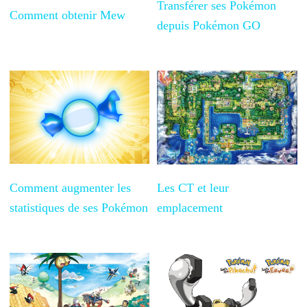
Transférer ses Pokémon
Comment obtenir Mew
depuis Pokémon GO
Comment augmenter les
Les CT et leur
statistiques
de ses Pokémon
emplacement