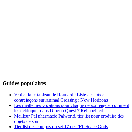
Guides populaires
Vrai et faux tableau de Rounard : Liste des arts et
contrefaçons sur Animal Crossing : New Horizons
Les meilleures vocations pour chaque personnage et comment
les débloquer dans Dragon Quest 7 Reimagined
Meilleur Pal pharmacie Palworld, tier list pour produire des
objets de soin
Tier list des compos du set 17 de TFT Space Gods