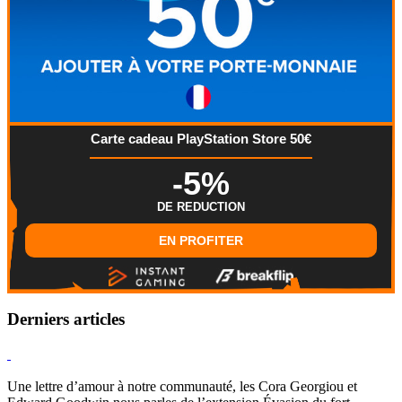
Carte cadeau PlayStation Store 50€
-5%
DE REDUCTION
EN PROFITER
Derniers articles
Hearthstone
Une lettre d’amour à notre communauté, les Cora Georgiou et