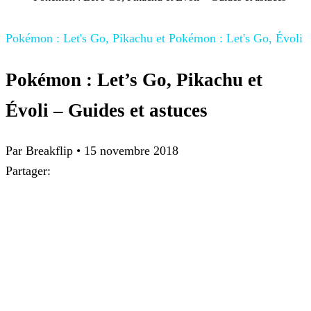
Pokémon : Let's Go, Pikachu et Pokémon : Let's Go, Évoli
Pokémon : Let’s Go, Pikachu et
Évoli – Guides et astuces
Par
Breakflip
•
15 novembre 2018
Partager: