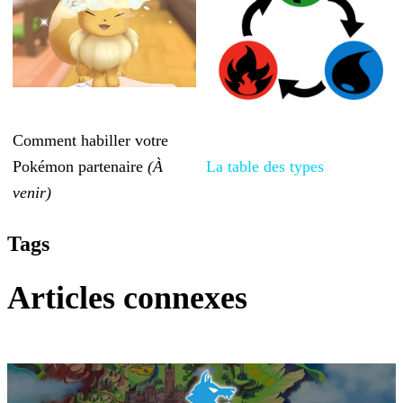
Comment habiller votre
Pokémon partenaire
(À
La table des types
venir)
Tags
Articles connexes