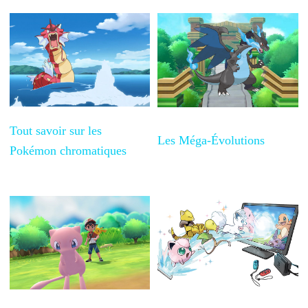
Tout
savoir sur les
Les
Méga-Évolutions
Pokémon chromatiques