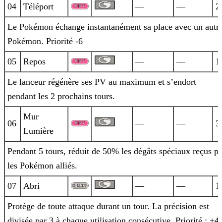
04
Téléport
—
—
2
Le Pokémon échange instantanément sa place avec un autr
Pokémon. Priorité -6
05
Repos
—
—
1
Le lanceur régénère ses PV au maximum et s’endort
pendant les 2 prochains tours.
Mur
06
—
—
3
Lumière
Pendant 5 tours, réduit de 50% les dégâts spéciaux reçus pa
les Pokémon alliés.
07
Abri
—
—
1
Protège de toute attaque durant un tour. La précision est
divisée par 3 à chaque utilisation consécutive. Priorité : +4.