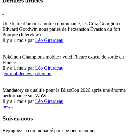
Derniers articles
Hearthstone
Une lettre d’amour à notre communauté, les Cora Georgiou et
Edward Goodwin nous parles de l’extension Évasion du fort
Pourpre (Interview)
Il y a 1 mois par
Léo Girardeau
Pokémon Champions
Pokémon Champions mobile : voici l’heure exacte de sortie en
France
Il y a 1 mois par
Léo Girardeau
jeu-mobile
news
pokemon
World of Warcraft
Mandatory se qualifie pour la BlizzCon 2026 après une énorme
performance sur WoW
Il y a 1 mois par
Léo Girardeau
news
Suivez-nous
Rejoignez la communauté pour ne rien manquer.