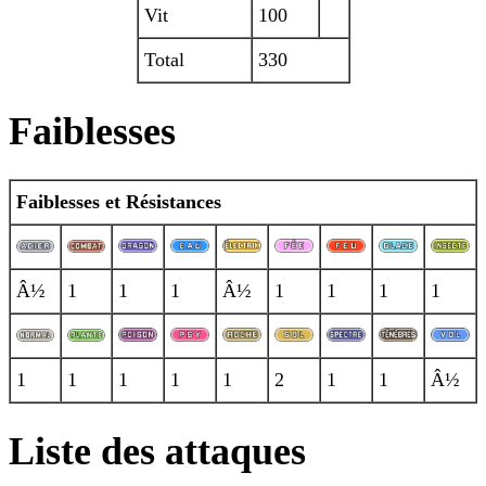
Vit
100
Total
330
Faiblesses
Faiblesses et Résistances
Â½
1
1
1
Â½
1
1
1
1
1
1
1
1
1
2
1
1
Â½
Liste des attaques