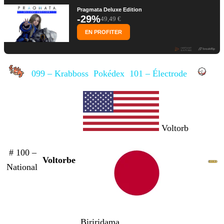
Pragmata Deluxe Edition
-29%
49,49 €
EN PROFITER
099 – Krabboss
Pokédex
101 – Électrode
Voltorb
# 100 –
Voltorbe
National
Biriridama