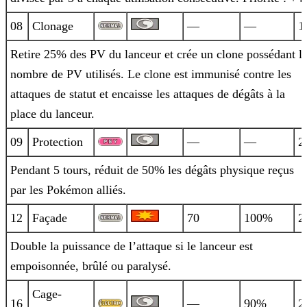
08
Clonage
—
—
1
Retire 25% des PV du lanceur et crée un clone possédant l
nombre de PV utilisés. Le clone est immunisé contre les
attaques de statut et
encaisse les attaques de dégâts à la
place du lanceur.
09
Protection
—
—
2
Pendant 5 tours, réduit de 50% les dégâts physique reçus
par les Pokémon alliés.
12
Façade
70
100%
2
Double la puissance de l’attaque si le lanceur est
empoisonnée, brûlé ou paralysé.
Cage-
16
—
90%
2