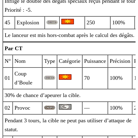
Inflige le double des dégâts spéciaux reçus pendant le tour.
Priorité : -5.
45
Explosion
250
100%
Le lanceur est mis hors-combat après le calcul des dégâts.
Par CT
N°
Nom
Type
Catégorie
Puissance
Précision
P
Coup
01
70
100%
1
d’Boule
30% de chance d’apeurer la cible.
02
Provoc
—
100%
2
Pendant 3 tours, la cible ne peut pas utiliser d’attaque de
statut.