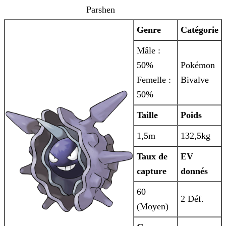
Parshen
Genre
Catégorie
Mâle :
50%
Pokémon
Femelle :
Bivalve
50%
Taille
Poids
1,5m
132,5kg
Taux de
EV
capture
donnés
60
2 Déf.
(Moyen)