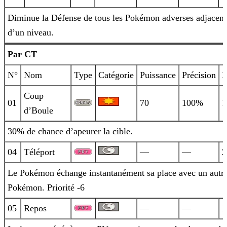
Diminue la Défense de tous les Pokémon adverses adjacent
d’un niveau.
Par CT
N°
Nom
Type
Catégorie
Puissance
Précision
P
Coup
01
70
100%
1
d’Boule
30% de chance d’apeurer la cible.
04
Téléport
—
—
2
Le Pokémon échange instantanément sa place avec un autr
Pokémon. Priorité -6
05
Repos
—
—
1