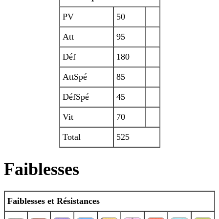
PV
50
Att
95
Déf
180
AttSpé
85
DéfSpé
45
Vit
70
Total
525
Faiblesses
Faiblesses et Résistances