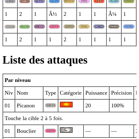
1
2
1
Â½
2
1
1
Â¼
1
1
2
1
1
2
1
1
1
1
Liste des attaques
Par niveau
Niv
Nom
Type
Catégorie
Puissance
Précision
P
01
Picanon
20
100%
1
Touche la cible 2 à 5 fois.
01
Bouclier
—
—
2