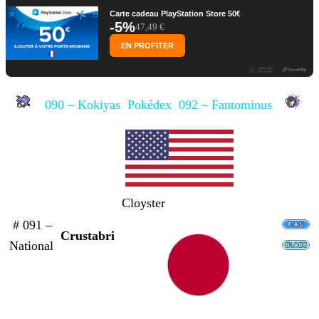
Carte cadeau PlayStation Store 50€
-5%
47,49 €
EN PROFITER
090 – Kokiyas
Pokédex
092 – Fantominus
Cloyster
# 091 –
Crustabri
National