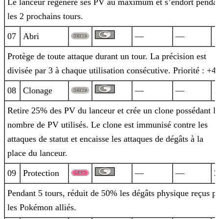
Le lanceur régénère ses PV au maximum et s’endort penda
les 2 prochains tours.
07
Abri
—
—
1
Protège de toute attaque durant un tour. La précision est
divisée par 3 à chaque utilisation consécutive. Priorité : +4.
08
Clonage
—
—
1
Retire 25% des PV du lanceur et crée un clone possédant l
nombre de PV utilisés. Le clone est immunisé contre les
attaques de statut et
encaisse les attaques de dégâts à la
place du lanceur.
09
Protection
—
—
2
Pendant 5 tours, réduit de 50% les dégâts physique reçus p
les Pokémon alliés.