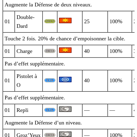
Augmente la Défense de deux niveaux.
Double-
01
25
100%
2
Dard
Touche 2 fois. 20% de chance d’empoisonner la cible.
01
Charge
40
100%
3
Pas d’effet supplémentaire.
Pistolet à
01
40
100%
2
O
Pas d’effet supplémentaire.
01
Repli
—
—
4
Augmente la Défense d’un niveau.
01
Groz’Yeux
—
100%
3