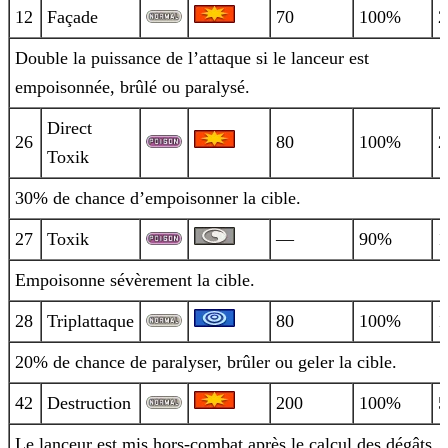
12
Façade
70
100%
2
Double la puissance de l’attaque si le lanceur est
empoisonnée, brûlé ou paralysé.
Direct
26
80
100%
2
Toxik
30% de chance d’empoisonner la cible.
27
Toxik
—
90%
1
Empoisonne sévèrement la cible.
28
Triplattaque
80
100%
1
20% de chance de paralyser, brûler ou geler la cible.
42
Destruction
200
100%
5
Le lanceur est mis hors-combat après le calcul des dégâts.