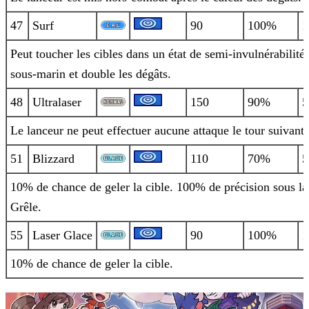
47
Surf
90
100%
1
Peut toucher les cibles dans un état de semi-invulnérabilité
sous-marin et double les dégâts.
48
Ultralaser
150
90%
5
Le lanceur ne peut effectuer aucune attaque le tour suivant.
51
Blizzard
110
70%
5
10% de chance de geler la cible. 100% de précision sous la
Grêle.
55
Laser Glace
90
100%
1
10% de chance de geler la cible.