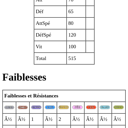
Déf
65
AttSpé
80
DéfSpé
120
Vit
100
Total
515
Faiblesses
Faiblesses et Résistances
Â½
Â½
1
Â½
2
Â½
Â½
Â½
Â½