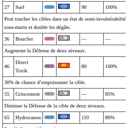
27
Surf
90
100%
Peut toucher les cibles dans un état de semi-invulnérabilité
sous-marin et double les dégâts.
36
Bouclier
—
—
Augmente la Défense de deux niveaux.
Direct
46
80
100%
Toxik
30% de chance d’empoisonner la cible.
55
Grincement
—
85%
Diminue la Défense de la cible de deux niveaux.
65
Hydrocanon
110
80%