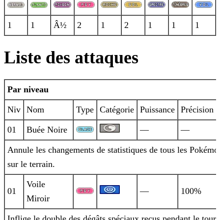
1
1
Â½
2
1
2
1
1
1
Liste des attaques
Par niveau
Niv
Nom
Type
Catégorie
Puissance
Précision
01
Buée Noire
—
—
Annule les changements de statistiques de tous les Pokémo
sur le terrain.
Voile
01
—
100%
Miroir
Inflige le double des dégâts spéciaux reçus pendant le tour.