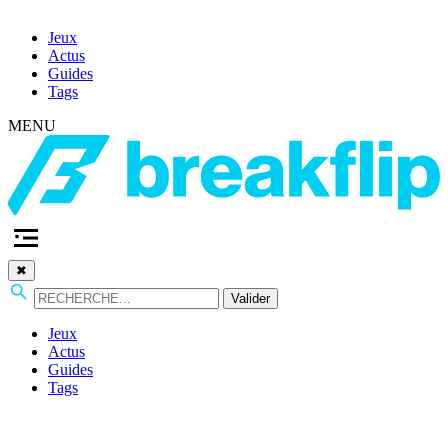
Jeux
Actus
Guides
Tags
MENU
✖
Valider
Jeux
Actus
Guides
Tags