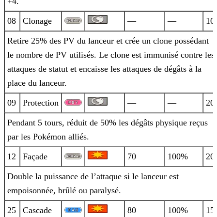
+4.
08
Clonage
—
—
10
Retire 25% des PV du lanceur et crée un clone possédant
le nombre de PV utilisés. Le clone est immunisé contre les
attaques de statut et
encaisse les attaques de dégâts à la
place du lanceur.
09
Protection
—
—
20
Pendant 5 tours, réduit de 50% les dégâts physique reçus
par les Pokémon alliés.
12
Façade
70
100%
20
Double la puissance de l’attaque si le lanceur est
empoisonnée, brûlé ou paralysé.
25
Cascade
80
100%
15