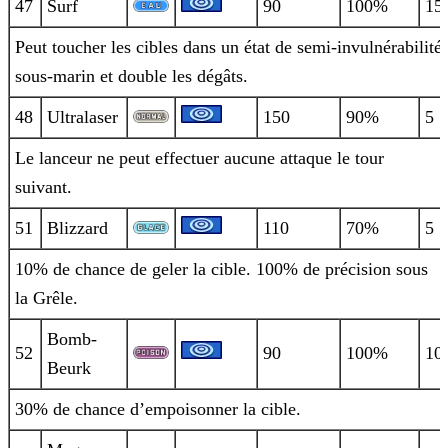
47
Surf
90
100%
15
Peut toucher les cibles dans un état de semi-invulnérabilité
sous-marin et double les dégâts.
48
Ultralaser
150
90%
5
Le lanceur ne peut effectuer aucune attaque le tour
suivant.
51
Blizzard
110
70%
5
10% de chance de geler la cible. 100% de précision sous
la Grêle.
Bomb-
52
90
100%
10
Beurk
30% de chance d’empoisonner la cible.