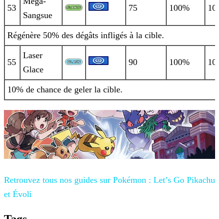
Mega-
53
75
100%
10
Sangsue
Régénère 50% des dégâts infligés à la cible.
Laser
55
90
100%
10
Glace
10% de chance de geler la cible.
Retrouvez tous nos guides sur
Pokémon : Let’s Go Pikachu
et Évoli