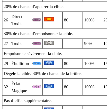
20% de chance d’apeurer la cible.
Direct
26
80
100%
20
Toxik
30% de chance d’empoisonner la cible.
27
Toxik
—
90%
10
Empoisonne sévèrement la cible.
29
Ébullition
80
100%
15
Dégèle la cible. 30% de chance de la brûler.
Éclat
32
80
100%
10
Magique
Pas d’effet supplémentaire.