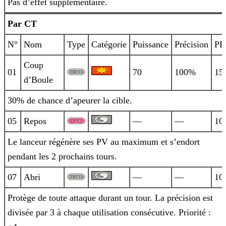
Pas d’effet supplémentaire.
Par CT
N°
Nom
Type
Catégorie
Puissance
Précision
PP
Coup
01
70
100%
15
d’Boule
30% de chance d’apeurer la cible.
05
Repos
—
—
10
Le lanceur régénère ses PV au maximum et s’endort
pendant les 2 prochains tours.
07
Abri
—
—
10
Protège de toute attaque durant un tour. La précision est
divisée par 3 à chaque utilisation consécutive. Priorité :