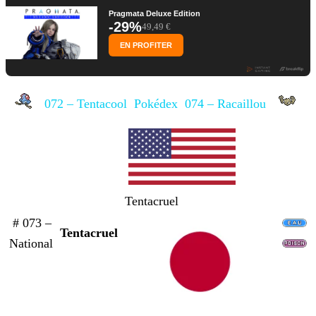
Pragmata Deluxe Edition
-29%
49,49 €
EN PROFITER
072 – Tentacool
Pokédex
074 – Racaillou
Tentacruel
# 073 –
Tentacruel
National