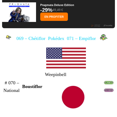
Pragmata Deluxe Edition
-29%
49,49 €
EN PROFITER
069 – Chétiflor
Pokédex
071 – Empiflor
Weepinbell
# 070 –
Boustiflor
National