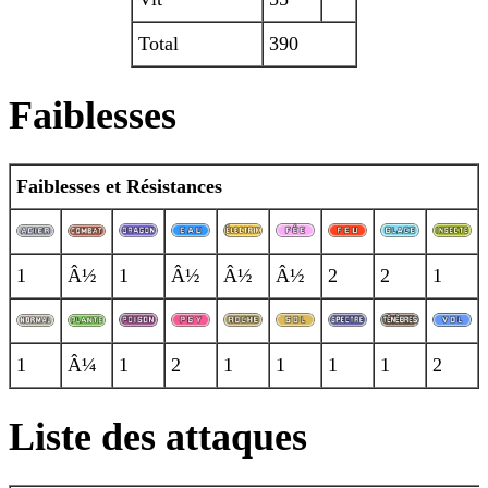
Total
390
Faiblesses
Faiblesses et Résistances
1
Â½
1
Â½
Â½
Â½
2
2
1
1
Â¼
1
2
1
1
1
1
2
Liste des attaques