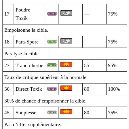
Poudre
17
—
75%
Toxik
Empoisonne la cible.
18
Para-Spore
—
75%
Paralyse la cible.
27
Tranch’herbe
55
95%
Taux de critique supérieur à la normale.
36
Direct Toxik
80
100%
30% de chance d’empoisonner la cible.
45
Souplesse
80
75%
Pas d’effet supplémentaire.