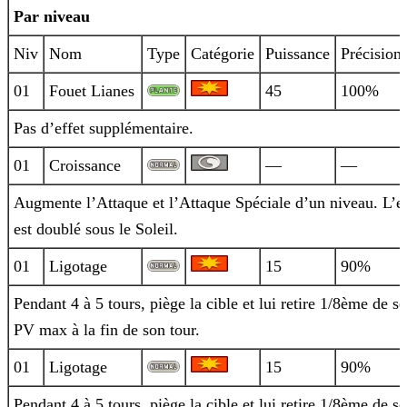
Par niveau
Niv
Nom
Type
Catégorie
Puissance
Précision
01
Fouet Lianes
45
100%
Pas d’effet supplémentaire.
01
Croissance
—
—
Augmente l’Attaque et l’Attaque Spéciale d’un niveau. L’ef
est doublé sous le Soleil.
01
Ligotage
15
90%
Pendant 4 à 5 tours, piège la cible et lui retire 1/8ème de se
PV max à la fin de son tour.
01
Ligotage
15
90%
Pendant 4 à 5 tours, piège la cible et lui retire 1/8ème de se