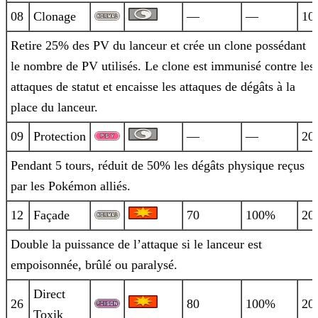
08
Clonage
—
—
10
Retire 25% des PV du lanceur et crée un clone possédant
le nombre de PV utilisés. Le clone est immunisé contre les
attaques de statut et
encaisse les attaques de dégâts à la
place du lanceur.
09
Protection
—
—
20
Pendant 5 tours, réduit de 50% les dégâts physique reçus
par les Pokémon alliés.
12
Façade
70
100%
20
Double la puissance de l’attaque si le lanceur est
empoisonnée, brûlé ou paralysé.
Direct
26
80
100%
20
Toxik