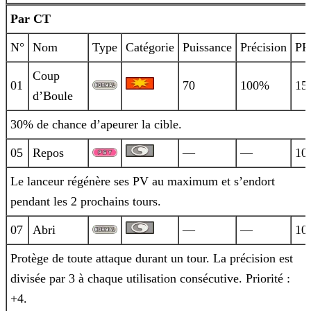
Par CT
N°
Nom
Type
Catégorie
Puissance
Précision
PP
Coup
01
70
100%
15
d’Boule
30% de chance d’apeurer la cible.
05
Repos
—
—
10
Le lanceur régénère ses PV au maximum et s’endort
pendant les 2 prochains tours.
07
Abri
—
—
10
Protège de toute attaque durant un tour. La précision est
divisée par 3 à chaque utilisation consécutive. Priorité :
+4.