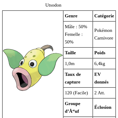
Utsodon
Genre
Catégorie
Mâle : 50%
Pokémon
Femelle :
Carnivore
50%
Taille
Poids
1,0m
6,4kg
Taux de
EV
capture
donnés
120 (Facile)
2 Att.
Groupe
Éclosion
d’Å“uf