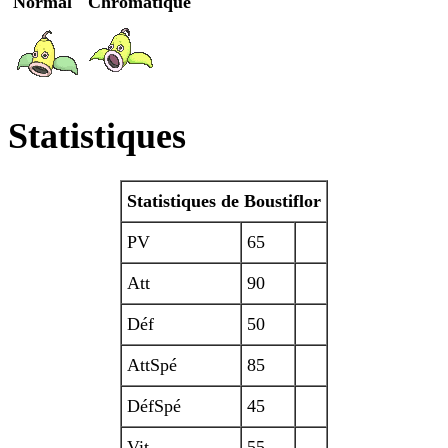
Normal
Chromatique
Statistiques
Statistiques de Boustiflor
PV
65
Att
90
Déf
50
AttSpé
85
DéfSpé
45
Vit
55