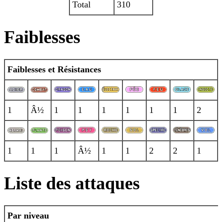
Total
310
Faiblesses
Faiblesses et Résistances
1
Â½
1
1
1
1
1
1
2
1
1
1
Â½
1
1
2
2
1
Liste des attaques
Par niveau