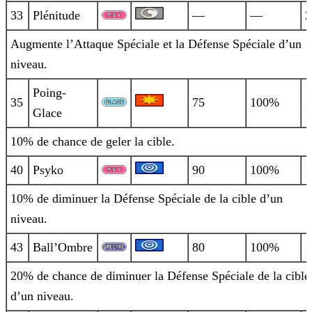
33
Plénitude
—
—
2
Augmente l’Attaque Spéciale et la Défense Spéciale d’un
niveau.
Poing-
35
75
100%
1
Glace
10% de chance de geler la cible.
40
Psyko
90
100%
1
10% de diminuer la Défense Spéciale de la cible d’un
niveau.
43
Ball’Ombre
80
100%
1
20% de chance de diminuer la Défense Spéciale de la cible
d’un niveau.