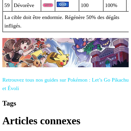
59
Dévorêve
100
100%
1
La cible doit être endormie. Régénère 50% des dégâts
infligés.
Retrouvez tous nos guides sur
Pokémon : Let’s Go Pikachu
et Évoli
Tags
Articles connexes