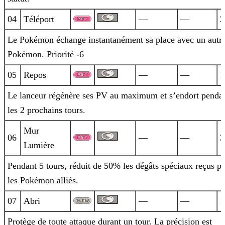
04
Téléport
—
—
2
Le Pokémon échange instantanément sa place avec un autr
Pokémon. Priorité -6
05
Repos
—
—
1
Le lanceur régénère ses PV au maximum et s’endort penda
les 2 prochains tours.
Mur
06
—
—
3
Lumière
Pendant 5 tours, réduit de 50% les dégâts spéciaux reçus pa
les Pokémon alliés.
07
Abri
—
—
1
Protège de toute attaque durant un tour. La précision est