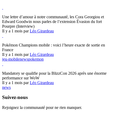
Hearthstone
Une lettre d’amour à notre communauté, les Cora Georgiou et
Edward Goodwin nous parles de l’extension Évasion du fort
Pourpre (Interview)
Il y a 1 mois par
Léo Girardeau
Pokémon Champions
Pokémon Champions mobile : voici l’heure exacte de sortie en
France
Il y a 1 mois par
Léo Girardeau
jeu-mobile
news
pokemon
World of Warcraft
Mandatory se qualifie pour la BlizzCon 2026 après une énorme
performance sur WoW
Il y a 1 mois par
Léo Girardeau
news
Suivez-nous
Rejoignez la communauté pour ne rien manquer.