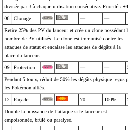
divisée par 3 à chaque utilisation consécutive. Priorité : +4.
08
Clonage
—
—
1
Retire 25% des PV du lanceur et crée un clone possédant l
nombre de PV utilisés. Le clone est immunisé contre les
attaques de statut et
encaisse les attaques de dégâts à la
place du lanceur.
09
Protection
—
—
2
Pendant 5 tours, réduit de 50% les dégâts physique reçus p
les Pokémon alliés.
12
Façade
70
100%
2
Double la puissance de l’attaque si le lanceur est
empoisonnée, brûlé ou paralysé.