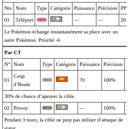
Niv
Nom
Type
Catégorie
Puissance
Précision
PP
01
Téléport
—
—
20
Le Pokémon échange instantanément sa place avec un
autre Pokémon. Priorité -6
Par CT
N°
Nom
Type
Catégorie
Puissance
Précision
P
Coup
01
70
100%
1
d’Boule
30% de chance d’apeurer la cible.
02
Provoc
—
100%
2
Pendant 3 tours, la cible ne peut pas utiliser d’attaque de
statut.