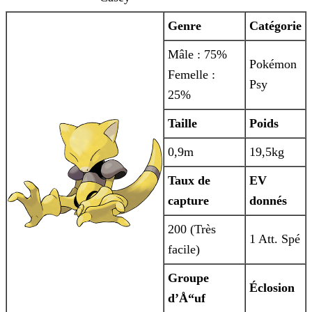
Genre
Catégorie
Mâle : 75%
Pokémon
Femelle :
Psy
25%
Taille
Poids
0,9m
19,5kg
Taux de
EV
capture
donnés
200 (Très
1 Att. Spé
facile)
Groupe
Éclosion
d’Å“uf