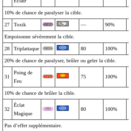
Éclair
10% de chance de paralyser la cible.
27
Toxik
—
90%
1
Empoisonne sévèrement la cible.
28
Triplattaque
80
100%
1
20% de chance de paralyser, brûler ou geler la cible.
Poing de
31
75
100%
1
Feu
10% de chance de brûler la cible.
Éclat
32
80
100%
1
Magique
Pas d’effet supplémentaire.