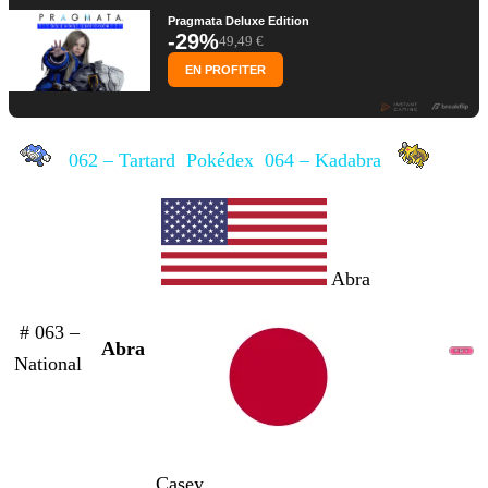
Pragmata Deluxe Edition
-29%
49,49 €
EN PROFITER
062 – Tartard
Pokédex
064 – Kadabra
Abra
# 063 –
Abra
National
Casey