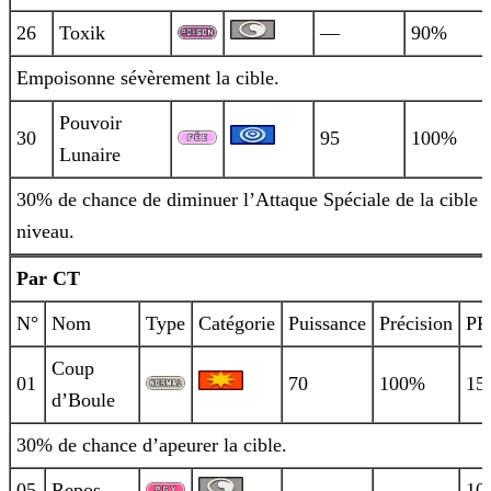
26
Toxik
—
90%
Empoisonne sévèrement la cible.
Pouvoir
30
95
100%
Lunaire
30% de chance de diminuer l’Attaque Spéciale de la cible 
niveau.
Par CT
N°
Nom
Type
Catégorie
Puissance
Précision
PP
Coup
01
70
100%
15
d’Boule
30% de chance d’apeurer la cible.
05
Repos
—
—
10