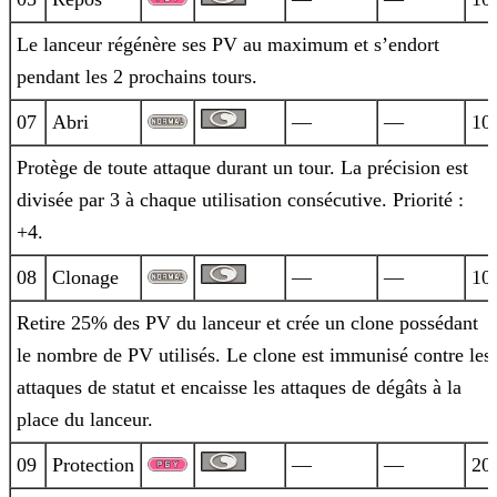
Le lanceur régénère ses PV au maximum et s’endort
pendant les 2 prochains tours.
07
Abri
—
—
10
Protège de toute attaque durant un tour. La précision est
divisée par 3 à chaque utilisation consécutive. Priorité :
+4.
08
Clonage
—
—
10
Retire 25% des PV du lanceur et crée un clone possédant
le nombre de PV utilisés. Le clone est immunisé contre les
attaques de statut et
encaisse les attaques de dégâts à la
place du lanceur.
09
Protection
—
—
20