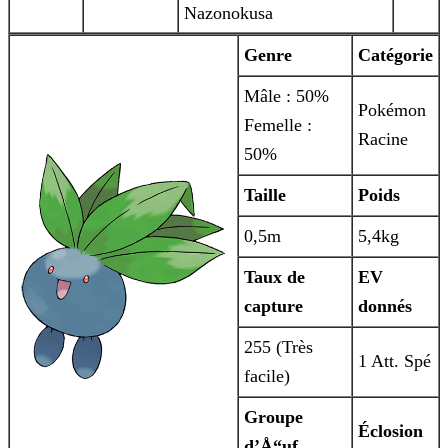
Nazonokusa
Genre
Catégorie
Mâle : 50%
Pokémon
Femelle :
Racine
50%
Taille
Poids
0,5m
5,4kg
Taux de
EV
capture
donnés
255 (Très
1 Att. Spé
facile)
Groupe
Éclosion
d’Å“uf