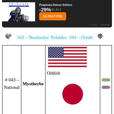
Pragmata Deluxe Edition
-29%
49,49 €
EN PROFITER
042 – Nosferalto
Pokédex
044 – Ortide
Oddish
# 043 –
Mystherbe
National