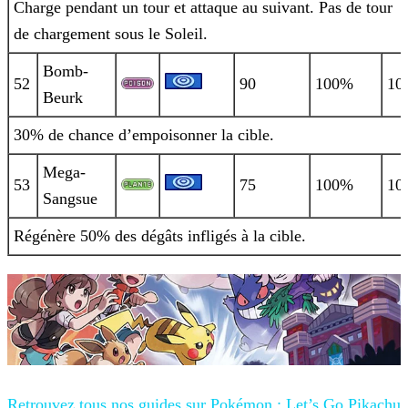
Charge pendant un tour et attaque au suivant. Pas de tour
de chargement sous le Soleil.
Bomb-
52
90
100%
10
Beurk
30% de chance d’empoisonner la cible.
Mega-
53
75
100%
10
Sangsue
Régénère 50% des dégâts infligés à la cible.
Retrouvez tous nos guides sur
Pokémon : Let’s Go Pikachu