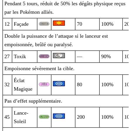
Pendant 5 tours, réduit de 50% les dégâts physique reçus
par les Pokémon alliés.
12
Façade
70
100%
20
Double la puissance de l’attaque si le lanceur est
empoisonnée, brûlé ou paralysé.
27
Toxik
—
90%
10
Empoisonne sévèrement la cible.
Éclat
32
80
100%
10
Magique
Pas d’effet supplémentaire.
Lance-
45
200
100%
10
Soleil