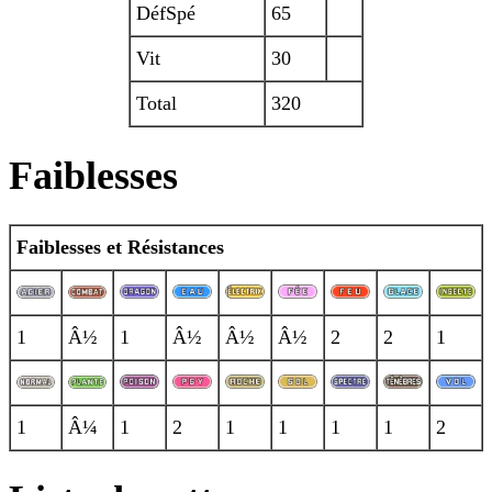
DéfSpé
65
Vit
30
Total
320
Faiblesses
Faiblesses et Résistances
1
Â½
1
Â½
Â½
Â½
2
2
1
1
Â¼
1
2
1
1
1
1
2