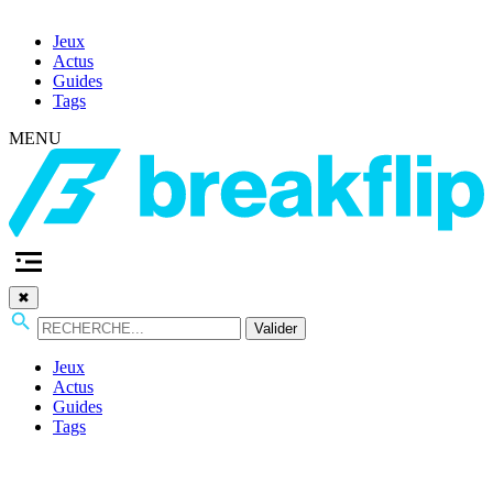
Jeux
Actus
Guides
Tags
MENU
✖
Valider
Jeux
Actus
Guides
Tags