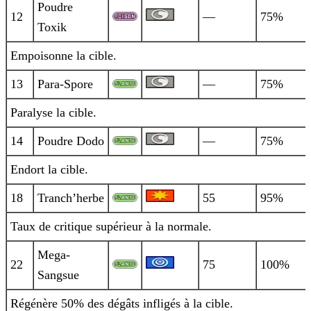
Poudre
12
—
75%
Toxik
Empoisonne la cible.
13
Para-Spore
—
75%
Paralyse la cible.
14
Poudre Dodo
—
75%
Endort la cible.
18
Tranch’herbe
55
95%
Taux de critique supérieur à la normale.
Mega-
22
75
100%
Sangsue
Régénère 50% des dégâts infligés à la cible.