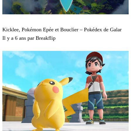
Pokémon : Let's Go, Pikachu et Pokémon : Let's Go, Évoli
Kicklee, Pokémon Epée et Bouclier – Pokédex de Galar
Il y a 6 ans par Breakflip