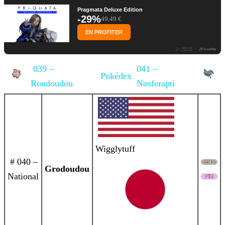
Pragmata Deluxe Edition
-29%
49,49 €
EN PROFITER
039 –
041 –
Pokédex
Rondoudou
Nosferapti
Wigglytuff
# 040 –
Grodoudou
National