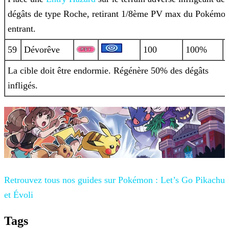
dégâts de type Roche, retirant 1/8ème PV max du Pokémo
entrant.
59
Dévorêve
100
100%
La cible doit être endormie. Régénère 50% des dégâts
infligés.
Retrouvez tous nos guides sur
Pokémon : Let’s Go Pikachu
et Évoli
Tags