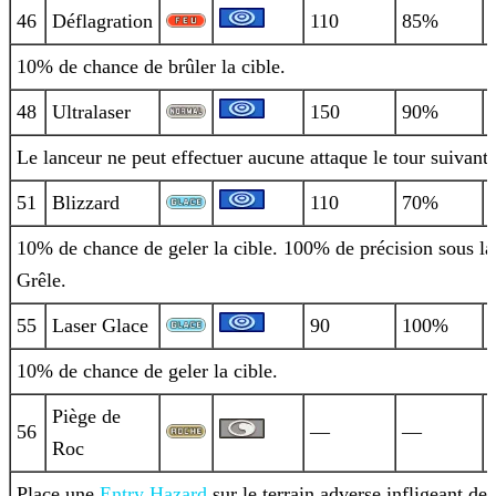
46
Déflagration
110
85%
10% de chance de brûler la cible.
48
Ultralaser
150
90%
Le lanceur ne peut effectuer aucune attaque le tour suivant.
51
Blizzard
110
70%
10% de chance de geler la cible. 100% de précision sous la
Grêle.
55
Laser Glace
90
100%
10% de chance de geler la cible.
Piège de
56
—
—
Roc
Place une
Entry
Hazard
sur le terrain adverse infligeant des