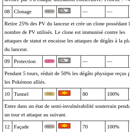
08
Clonage
—
—
Retire 25% des PV du lanceur et crée un clone possédant l
nombre de PV utilisés. Le clone est immunisé contre les
attaques de statut et
encaisse les attaques de dégâts à la pla
du lanceur.
09
Protection
—
—
Pendant 5 tours, réduit de 50% les dégâts physique reçus p
les Pokémon alliés.
10
Tunnel
80
100%
Entre dans un état de semi-invulnérabilité souterrain penda
un tour et attaque au suivant.
12
Façade
70
100%