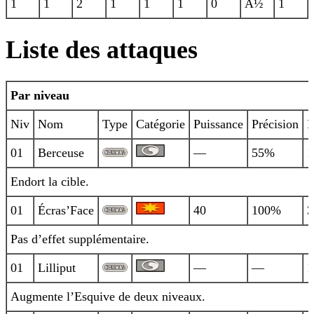
1
1
2
1
1
1
0
Â½
1
Liste des attaques
Par niveau
Niv
Nom
Type
Catégorie
Puissance
Précision
P
01
Berceuse
—
55%
1
Endort la cible.
01
Écras’Face
40
100%
3
Pas d’effet supplémentaire.
01
Lilliput
—
—
1
Augmente l’Esquive de deux niveaux.