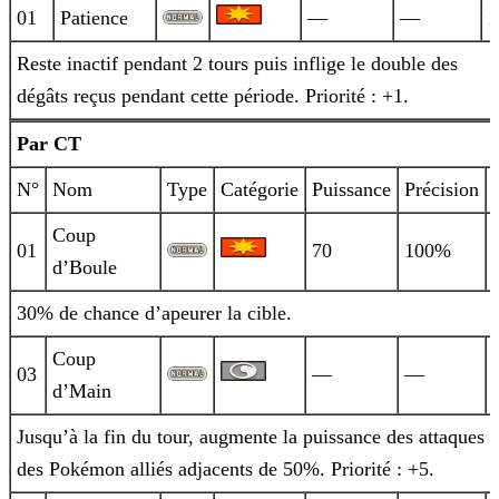
01
Patience
—
—
1
Reste inactif pendant 2 tours puis inflige le double des
dégâts reçus pendant cette période. Priorité : +1.
Par CT
N°
Nom
Type
Catégorie
Puissance
Précision
Coup
01
70
100%
d’Boule
30% de chance d’apeurer la cible.
Coup
03
—
—
d’Main
Jusqu’à la fin du tour, augmente la puissance des attaques
des Pokémon alliés adjacents de 50%. Priorité : +5.