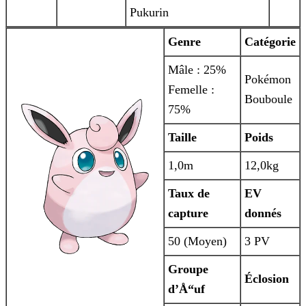
Pukurin
Genre
Catégorie
Mâle : 25%
Pokémon
Femelle :
Bouboule
75%
Taille
Poids
1,0m
12,0kg
Taux de
EV
capture
donnés
50 (Moyen)
3 PV
Groupe
Éclosion
d’Å“uf