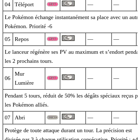
04
Téléport
—
—
Le Pokémon échange instantanément sa place avec un autr
Pokémon. Priorité -6
05
Repos
—
—
Le lanceur régénère ses PV au maximum et s’endort penda
les 2 prochains tours.
Mur
06
—
—
Lumière
Pendant 5 tours, réduit de 50% les dégâts spéciaux reçus pa
les Pokémon alliés.
07
Abri
—
—
Protège de toute attaque durant un tour. La précision est
divisée par 3 à chaque utilisation consécutive. Priorité : +4.