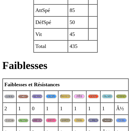
AttSpé
85
DéfSpé
50
Vit
45
Total
435
Faiblesses
Faiblesses et Résistances
2
1
0
1
1
1
1
1
Â½