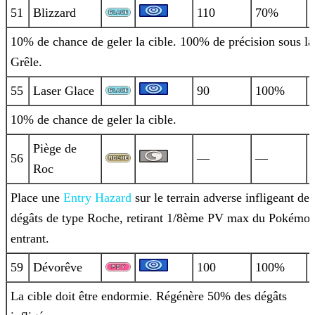
51
Blizzard
110
70%
10% de chance de geler la cible. 100% de précision sous la
Grêle.
55
Laser Glace
90
100%
10% de chance de geler la cible.
Piège de
56
—
—
Roc
Place une
Entry
Hazard
sur le terrain adverse infligeant des
dégâts de type Roche, retirant 1/8ème PV max du Pokémo
entrant.
59
Dévorêve
100
100%
La cible doit être endormie. Régénère 50% des dégâts