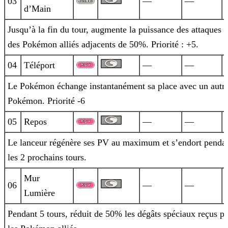
03
—
—
d’Main
Jusqu’à la fin du tour, augmente la puissance des attaques
des Pokémon alliés adjacents de 50%. Priorité : +5.
04
Téléport
—
—
Le Pokémon échange instantanément sa place avec un autr
Pokémon. Priorité -6
05
Repos
—
—
Le lanceur régénère ses PV au maximum et s’endort penda
les 2 prochains tours.
Mur
06
—
—
Lumière
Pendant 5 tours, réduit de 50% les dégâts spéciaux reçus pa