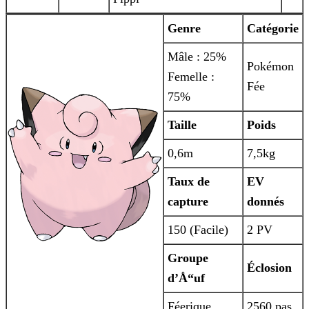
Genre
Catégorie
Mâle : 25%
Pokémon
Femelle :
Fée
75%
Taille
Poids
0,6m
7,5kg
Taux de
EV
capture
donnés
150 (Facile)
2 PV
Groupe
Éclosion
d’Å“uf
Féerique
2560 pas