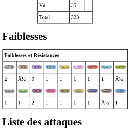
Vit
35
Total
323
Faiblesses
Faiblesses et Résistances
2
Â½
0
1
1
1
1
1
Â½
1
1
2
1
1
1
1
Â½
1
Liste des attaques