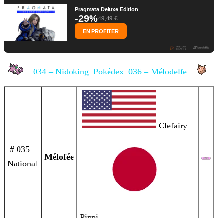
Pragmata Deluxe Edition
-29%
49,49 €
EN PROFITER
034 – Nidoking
Pokédex
036 – Mélodelfe
Clefairy
# 035 –
Mélofée
National
Pippi