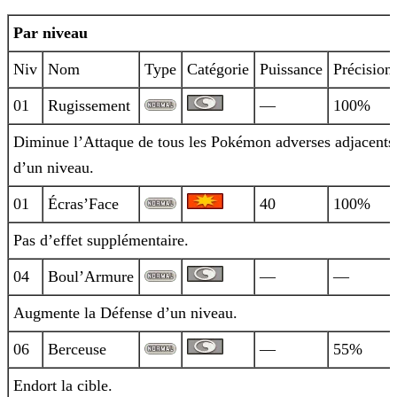
Par niveau
Niv
Nom
Type
Catégorie
Puissance
Précision
01
Rugissement
—
100%
Diminue l’Attaque de tous les Pokémon adverses adjacents
d’un niveau.
01
Écras’Face
40
100%
Pas d’effet supplémentaire.
04
Boul’Armure
—
—
Augmente la Défense d’un niveau.
06
Berceuse
—
55%
Endort la cible.