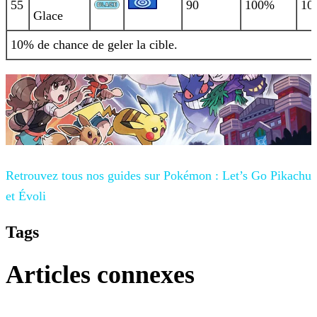
55
90
100%
10
Glace
10% de chance de geler la cible.
Retrouvez tous nos guides sur
Pokémon : Let’s Go Pikachu
et Évoli
Tags
Articles connexes