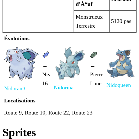
d’Å“uf
Monstrueux
5120 pas
Terrestre
Évolutions
→
→
Niv
Pierre
16
Lune
Nidoqueen
Nidorina
Nidoran♀
Localisations
Route 9, Route 10, Route 22, Route 23
Sprites