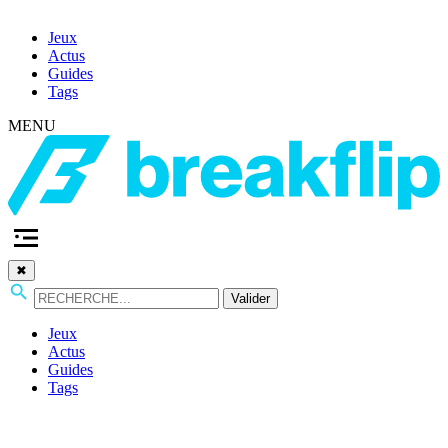
Jeux
Actus
Guides
Tags
MENU
✖
Valider
Jeux
Actus
Guides
Tags