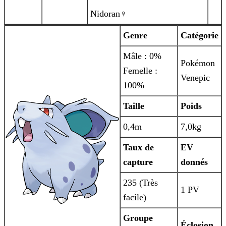
Nidoran♀
Genre
Catégorie
Mâle : 0%
Pokémon
Femelle :
Venepic
100%
Taille
Poids
0,4m
7,0kg
Taux de
EV
capture
donnés
235 (Très
1 PV
facile)
Groupe
Éclosion