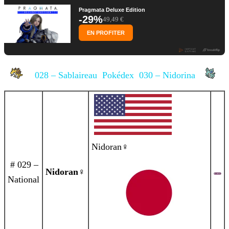
Pragmata Deluxe Edition
-29%
49,49 €
EN PROFITER
028 – Sablaireau
Pokédex
030 – Nidorina
Nidoran♀
# 029 –
Nidoran
♀
National