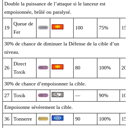
Double la puissance de l’attaque si le lanceur est
empoisonnée, brûlé ou paralysé.
Queue de
19
100
75%
15
Fer
30% de chance de diminuer la Défense de la cible d’un
niveau.
Direct
26
80
100%
20
Toxik
30% de chance d’empoisonner la cible.
27
Toxik
—
90%
10
Empoisonne sévèrement la cible.
36
Tonnerre
90
100%
15