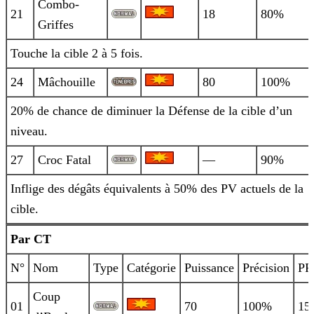
Combo-
21
18
80%
Griffes
Touche la cible 2 à 5 fois.
24
Mâchouille
80
100%
20% de chance de diminuer la Défense de la cible d’un
niveau.
27
Croc Fatal
—
90%
Inflige des dégâts équivalents à 50% des PV actuels de la
cible.
Par CT
N°
Nom
Type
Catégorie
Puissance
Précision
PP
Coup
01
70
100%
15