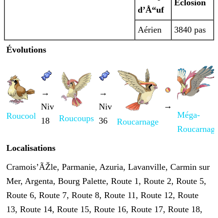
Éclosion
d’Å“uf
Aérien
3840 pas
Évolutions
→
→
→
Niv
Niv
Méga-
Roucool
Roucoups
18
36
Roucarnage
Roucarnag
Localisations
Cramois’ÃŽle, Parmanie, Azuria, Lavanville, Carmin sur
Mer, Argenta, Bourg Palette, Route 1, Route 2, Route 5,
Route 6, Route 7, Route 8, Route 11, Route 12, Route
13,
Route 14, Route 15, Route 16, Route 17, Route 18,