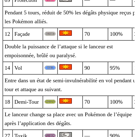
09
Protection
—
—
2
Pendant 5 tours, réduit de 50% les dégâts physique reçus p
les Pokémon alliés.
12
Façade
70
100%
2
Double la puissance de l’attaque si le lanceur est
empoisonnée, brûlé ou paralysé.
14
Vol
90
95%
1
Entre dans un état de semi-invulnérabilité en vol pendant u
tour et attaque au suivant.
18
Demi-Tour
70
100%
2
Le lanceur change sa place avec un Pokémon de l’équipe
après l’application des dégâts.
27
Toxik
—
90%
1