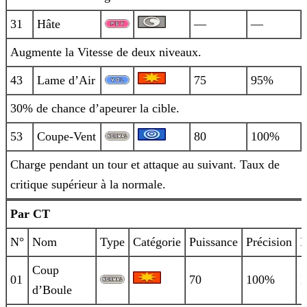
31
Hâte
—
—
Augmente la Vitesse de deux niveaux.
43
Lame d’Air
75
95%
30% de chance d’apeurer la cible.
53
Coupe-Vent
80
100%
Charge pendant un tour et attaque au suivant. Taux de
critique supérieur à la normale.
Par CT
N°
Nom
Type
Catégorie
Puissance
Précision
P
Coup
01
70
100%
1
d’Boule