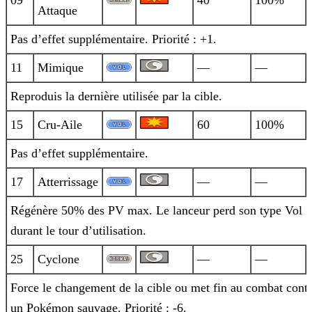
09
40
100%
Attaque
Pas d’effet supplémentaire. Priorité : +1.
11
Mimique
—
—
Reproduis la dernière utilisée par la cible.
15
Cru-Aile
60
100%
Pas d’effet supplémentaire.
17
Atterrissage
—
—
Régénère 50% des PV max. Le lanceur perd son type Vol
durant le tour d’utilisation.
25
Cyclone
—
—
Force le changement de la cible ou met fin au combat cont
un Pokémon sauvage. Priorité : -6.