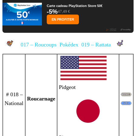
Carte cadeau PlayStation Store 50€
-5%
47,49 €
EN PROFITER
017 – Roucoups
Pokédex
019 – Rattata
Pidgeot
# 018 –
Roucarnage
National