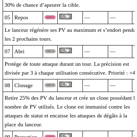
30% de chance d’apeurer la cible.
05
Repos
—
—
1
Le lanceur régénère ses PV au maximum et s’endort penda
les 2 prochains tours.
07
Abri
—
—
1
Protège de toute attaque durant un tour. La précision est
divisée par 3 à chaque utilisation consécutive. Priorité : +4.
08
Clonage
—
—
1
Retire 25% des PV du lanceur et crée un clone possédant l
nombre de PV utilisés. Le clone est immunisé contre les
attaques de statut et
encaisse les attaques de dégâts à la
place du lanceur.