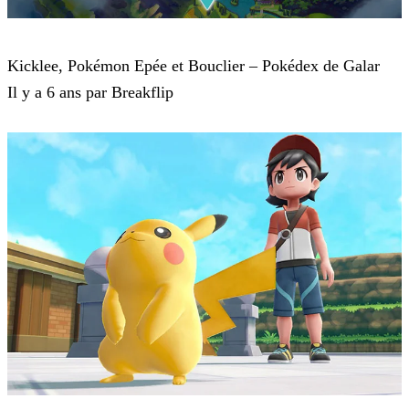
Pokémon : Let's Go, Pikachu et Pokémon : Let's Go, Évoli
Kicklee, Pokémon Epée et Bouclier – Pokédex de Galar
Il y a 6 ans par Breakflip