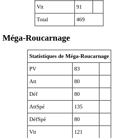
Vit
91
Total
469
Méga-Roucarnage
Statistiques de Méga-Roucarnage
PV
83
Att
80
Déf
80
AttSpé
135
DéfSpé
80
Vit
121