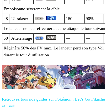
Empoisonne sévèrement la cible.
48
Ultralaser
150
90%
5
Le lanceur ne peut effectuer aucune attaque le tour suivant.
50
Atterrissage
—
—
1
Régénère 50% des PV max. Le lanceur perd son type Vol
durant le tour d’utilisation.
Retrouvez tous nos guides sur
Pokémon : Let’s Go Pikachu
et Évoli