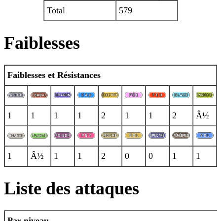
Total
579
Faiblesses
Faiblesses et Résistances
1
1
1
1
2
1
1
2
Â½
1
Â½
1
1
2
0
0
1
1
Liste des attaques
Par niveau