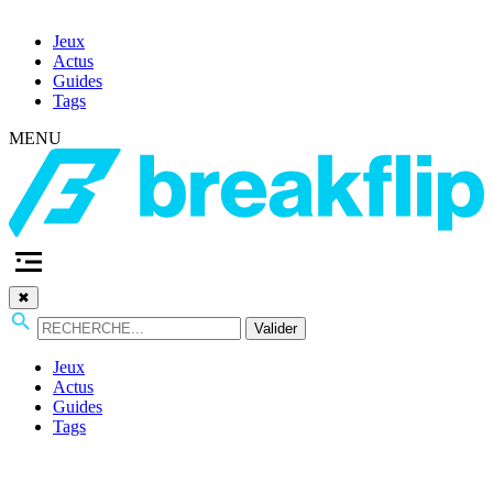
Jeux
Actus
Guides
Tags
MENU
✖
Valider
Jeux
Actus
Guides
Tags