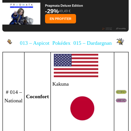
Pragmata Deluxe Edition
-29%
49,49 €
EN PROFITER
013 – Aspicot
Pokédex
015 – Dardargnan
Kakuna
# 014 –
Coconfort
National