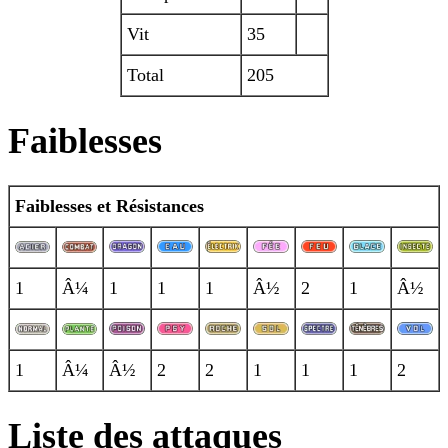
Vit
35
Total
205
Faiblesses
Faiblesses et Résistances
1
Â¼
1
1
1
Â½
2
1
Â½
1
Â¼
Â½
2
2
1
1
1
2
Liste des attaques