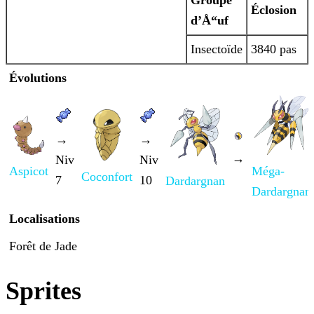
Groupe
Éclosion
d’Å“uf
Insectoïde
3840 pas
Évolutions
→
→
→
Niv
Niv
Aspicot
Méga-
Coconfort
7
10
Dardargnan
Dardargnan
Localisations
Forêt de Jade
Sprites