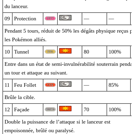
du lanceur.
09
Protection
—
—
Pendant 5 tours, réduit de 50% les dégâts physique reçus p
les Pokémon alliés.
10
Tunnel
80
100%
Entre dans un état de semi-invulnérabilité souterrain penda
un tour et attaque au suivant.
11
Feu Follet
—
85%
Brûle la cible.
12
Façade
70
100%
Double la puissance de l’attaque si le lanceur est
empoisonnée, brûlé ou paralysé.