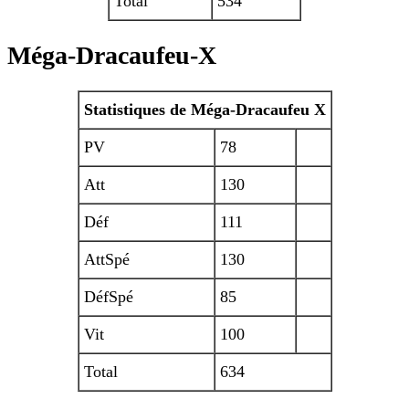
Total
534
Méga-Dracaufeu-X
Statistiques de Méga-Dracaufeu X
PV
78
Att
130
Déf
111
AttSpé
130
DéfSpé
85
Vit
100
Total
634