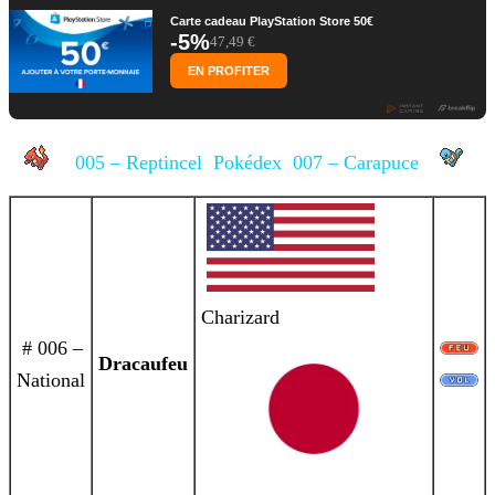
Carte cadeau PlayStation Store 50€
-5%
47,49 €
EN PROFITER
005 – Reptincel
Pokédex
007 – Carapuce
Charizard
# 006 –
Dracaufeu
National