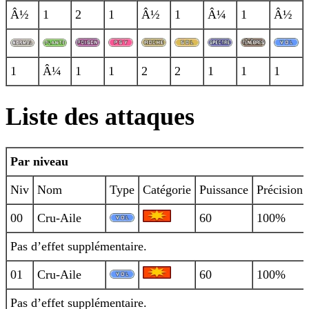
Â½
1
2
1
Â½
1
Â¼
1
Â½
1
Â¼
1
1
2
2
1
1
1
Liste des attaques
Par niveau
Niv
Nom
Type
Catégorie
Puissance
Précision
00
Cru-Aile
60
100%
Pas d’effet supplémentaire.
01
Cru-Aile
60
100%
Pas d’effet supplémentaire.