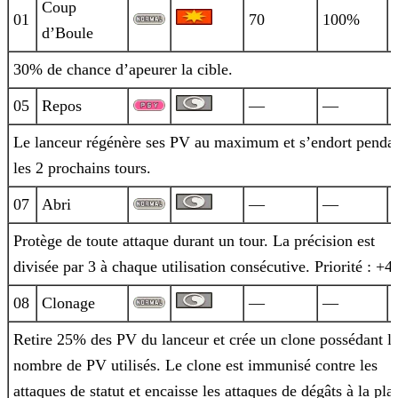
Coup
01
70
100%
d’Boule
30% de chance d’apeurer la cible.
05
Repos
—
—
Le lanceur régénère ses PV au maximum et s’endort penda
les 2 prochains tours.
07
Abri
—
—
Protège de toute attaque durant un tour. La précision est
divisée par 3 à chaque utilisation consécutive. Priorité : +4.
08
Clonage
—
—
Retire 25% des PV du lanceur et crée un clone possédant l
nombre de PV utilisés. Le clone est immunisé contre les
attaques de statut et
encaisse les attaques de dégâts à la pla