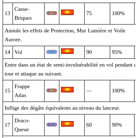
Casse-
13
75
100%
Briques
Annule les effets de Protection, Mur Lumière et Voile
Aurore.
14
Vol
90
95%
Entre dans un état de semi-invulnérabilité en vol pendant u
tour et attaque au suivant.
Frappe
15
—
100%
Atlas
Inflige des dégâts équivalents au niveau du lanceur.
Draco-
17
60
90%
Queue