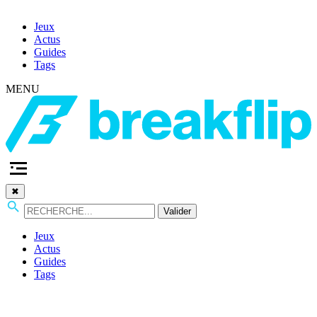
Jeux
Actus
Guides
Tags
MENU
✖
Valider
Jeux
Actus
Guides
Tags