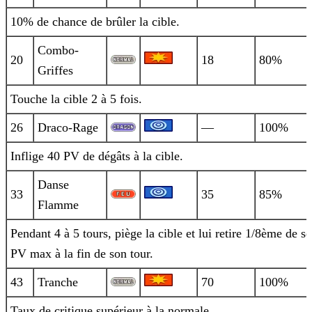
10% de chance de brûler la cible.
Combo-
20
18
80%
Griffes
Touche la cible 2 à 5 fois.
26
Draco-Rage
—
100%
Inflige 40 PV de dégâts à la cible.
Danse
33
35
85%
Flamme
Pendant 4 à 5 tours, piège la cible et lui retire 1/8ème de se
PV max à la fin de son tour.
43
Tranche
70
100%
Taux de critique supérieur à la normale.