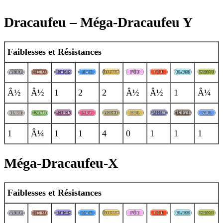
Dracaufeu – Méga-Dracaufeu Y
Faiblesses et Résistances
Â½
Â½
1
2
2
Â½
Â½
1
Â¼
1
Â¼
1
1
4
0
1
1
1
Méga-Dracaufeu-X
Faiblesses et Résistances