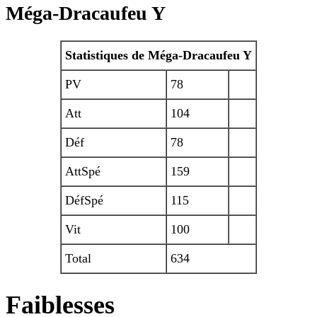
Méga-Dracaufeu Y
Statistiques de Méga-Dracaufeu Y
PV
78
Att
104
Déf
78
AttSpé
159
DéfSpé
115
Vit
100
Total
634
Faiblesses