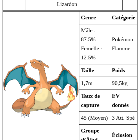
Lizardon
Genre
Catégorie
Mâle :
87.5%
Pokémon
Femelle :
Flamme
12.5%
Taille
Poids
1,7m
90,5kg
Taux de
EV
capture
donnés
45 (Moyen)
3 Att. Spé
Groupe
Éclosion
d’Å“uf