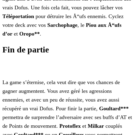
vrais Dofus. Une fois
cela fait, vous pouvez lâcher vos
Téléportation
pour détruire les Å“ufs ennemis. Cyclez
votre deck avec vos
Sarchophage
, le
Piou aux Å“ufs
d’or
et
Oropo
**
.
Fin de partie
La game s’éternise, cela veut dire que vos chances de
gagner augmentent. Vous avez géré les agressions
ennemies, et avec un peu de réussite, vous avez aussi
récupéré un vrai Dofus. Pour finir la
partie,
Goultard***
permettra de surprendre l’adversaire avec ses buffs d’AT et
de Points de mouvement.
Protoflex
et
Milkar
couplés
avec
Goultard***
ou un
Grouilleux
vous permettront