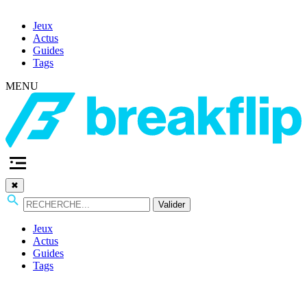
Jeux
Actus
Guides
Tags
MENU
✖
Valider
Jeux
Actus
Guides
Tags