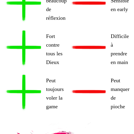
beaucoup
Sensible
de
en early
réflexion
Fort
Difficile
contre
à
tous les
prendre
Dieux
en main
Peut
Peut
toujours
manquer
voler la
de
game
pioche