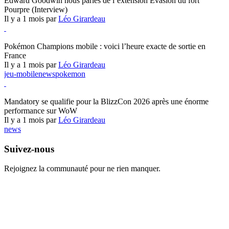
Edward Goodwin nous parles de l’extension Évasion du fort
Pourpre (Interview)
Il y a 1 mois par
Léo Girardeau
Pokémon Champions
Pokémon Champions mobile : voici l’heure exacte de sortie en
France
Il y a 1 mois par
Léo Girardeau
jeu-mobile
news
pokemon
World of Warcraft
Mandatory se qualifie pour la BlizzCon 2026 après une énorme
performance sur WoW
Il y a 1 mois par
Léo Girardeau
news
Suivez-nous
Rejoignez la communauté pour ne rien manquer.