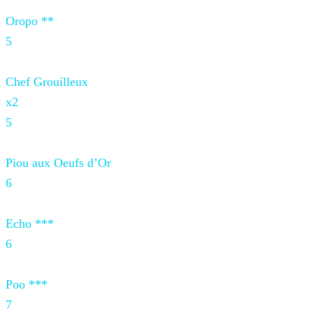
Oropo **
5
Chef Grouilleux
x2
5
Piou aux Oeufs d’Or
6
Echo ***
6
Poo ***
7