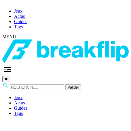
Jeux
Actus
Guides
Tags
MENU
✖
Valider
Jeux
Actus
Guides
Tags