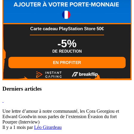
Carte cadeau PlayStation Store 50€
-5%
DE REDUCTION
EN PROFITER
Derniers articles
Hearthstone
Une lettre d’amour à notre communauté, les Cora Georgiou et
Edward Goodwin nous parles de l’extension Évasion du fort
Pourpre (Interview)
Il y a 1 mois par
Léo Girardeau