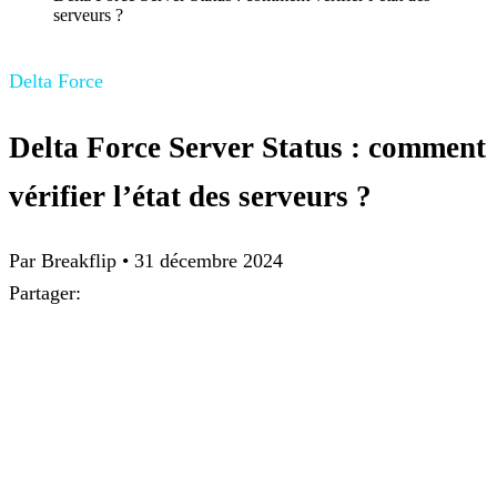
serveurs ?
Delta Force
Delta Force Server Status : comment
vérifier l’état des serveurs ?
Par
Breakflip
•
31 décembre 2024
Partager: