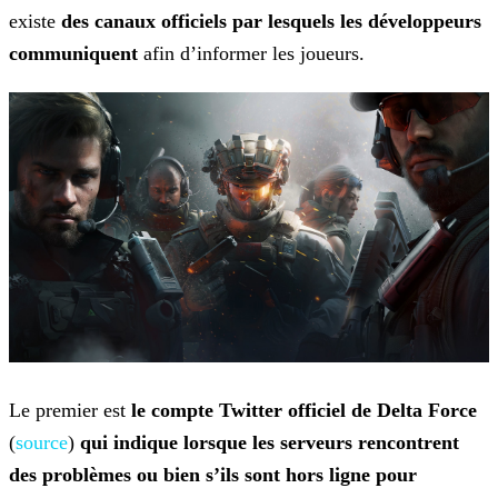
existe
des canaux officiels par lesquels les
développeurs
communiquent
afin d’informer les joueurs.
Le premier est
le compte Twitter officiel de Delta Force
(
source
)
qui indique lorsque les serveurs rencontrent
des problèmes ou
bien s’ils sont hors ligne pour