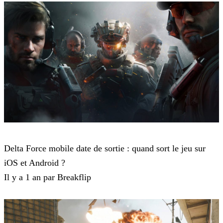
Delta Force
Delta Force mobile date de sortie : quand sort le jeu sur
iOS et Android ?
Il y a 1 an par Breakflip