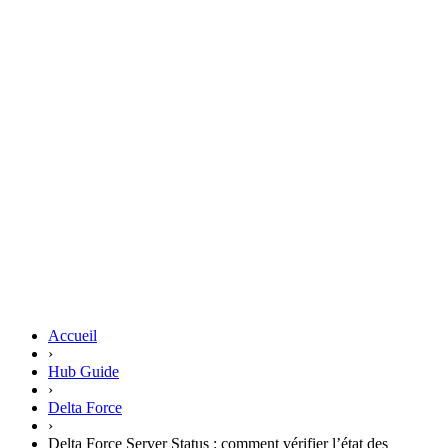
Accueil
›
Hub Guide
›
Delta Force
›
Delta Force Server Status : comment vérifier l’état des