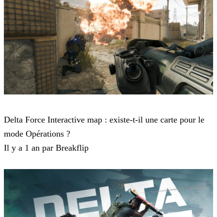
Delta Force
Delta Force Interactive map : existe-t-il une carte pour le
mode Opérations ?
Il y a 1 an par Breakflip