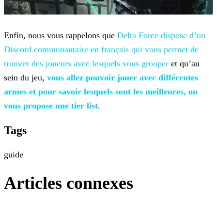
Enfin, nous vous rappelons que
Delta Force dispose d’un
Discord communautaire
en français qui vous permet de
trouver des joueurs avec lesquels vous grouper
et qu’au
sein du jeu,
vous allez pouvoir jouer avec différentes
armes et pour
savoir lesquels sont les meilleures, on
vous propose une tier list
.
Tags
guide
Articles connexes