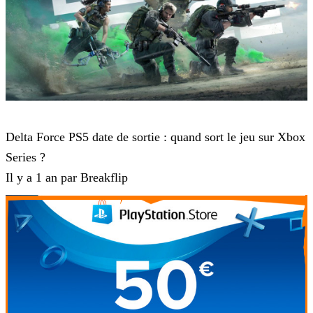
Delta Force
Delta Force PS5 date de sortie : quand sort le jeu sur Xbox
Series ?
Il y a 1 an par Breakflip