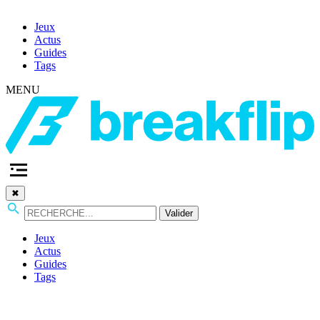
Jeux
Actus
Guides
Tags
MENU
✖
Valider
Jeux
Actus
Guides
Tags