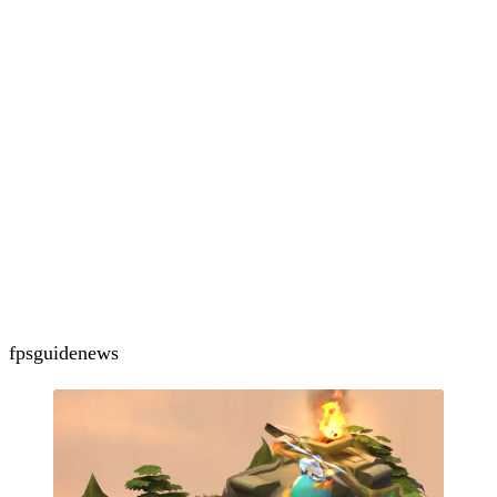
fps
guide
news