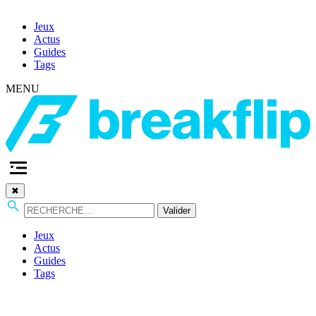
Jeux
Actus
Guides
Tags
MENU
✖
Valider
Jeux
Actus
Guides
Tags