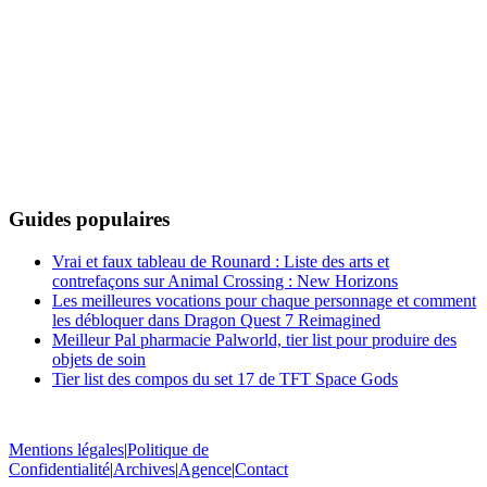
Guides populaires
Vrai et faux tableau de Rounard : Liste des arts et
contrefaçons sur Animal Crossing : New Horizons
Les meilleures vocations pour chaque personnage et comment
les débloquer dans Dragon Quest 7 Reimagined
Meilleur Pal pharmacie Palworld, tier list pour produire des
objets de soin
Tier list des compos du set 17 de TFT Space Gods
Mentions légales
|
Politique de
Confidentialité
|
Archives
|
Agence
|
Contact