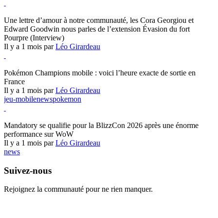
Hearthstone
Une lettre d’amour à notre communauté, les Cora Georgiou et
Edward Goodwin nous parles de l’extension Évasion du fort
Pourpre (Interview)
Il y a 1 mois par
Léo Girardeau
Pokémon Champions
Pokémon Champions mobile : voici l’heure exacte de sortie en
France
Il y a 1 mois par
Léo Girardeau
jeu-mobile
news
pokemon
World of Warcraft
Mandatory se qualifie pour la BlizzCon 2026 après une énorme
performance sur WoW
Il y a 1 mois par
Léo Girardeau
news
Suivez-nous
Rejoignez la communauté pour ne rien manquer.