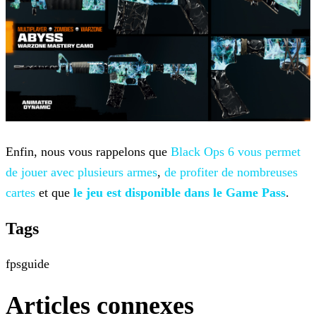
Enfin, nous vous rappelons que
Black Ops 6 vous permet
de jouer avec plusieurs
armes
,
de profiter de nombreuses
cartes
et que
le jeu est
disponible dans le Game Pass
.
Tags
fps
guide
Articles connexes