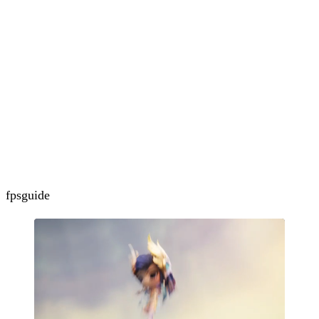
fps
guide