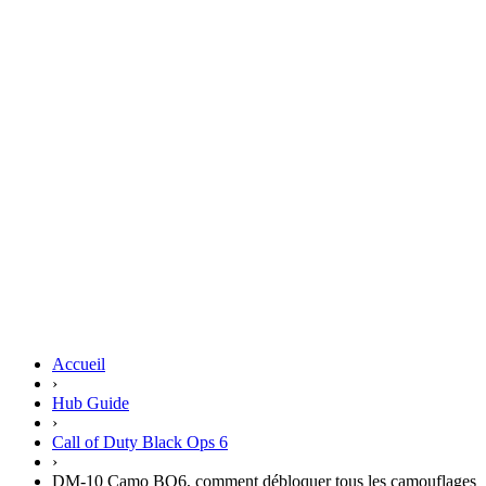
Accueil
›
Hub Guide
›
Call of Duty Black Ops 6
›
DM-10 Camo BO6, comment débloquer tous les camouflages