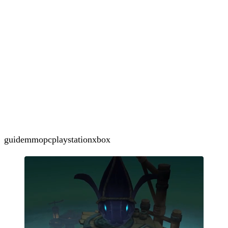
guide
mmo
pc
playstation
xbox