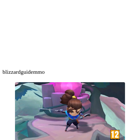
blizzard
guide
mmo