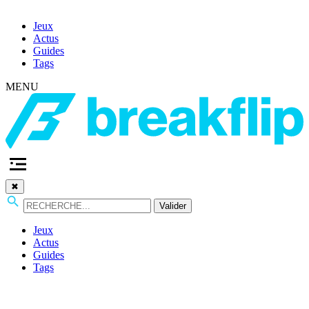
Jeux
Actus
Guides
Tags
MENU
✖
Valider
Jeux
Actus
Guides
Tags