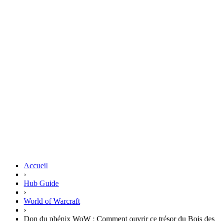
Accueil
›
Hub Guide
›
World of Warcraft
›
Don du phénix WoW : Comment ouvrir ce trésor du Bois des