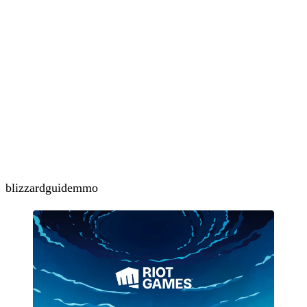
blizzard
guide
mmo