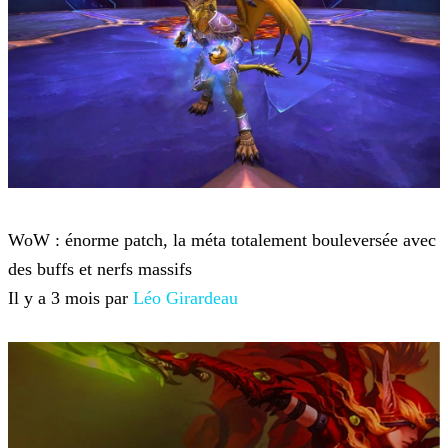
World of Warcraft
WoW : énorme patch, la méta totalement bouleversée avec
des buffs et nerfs massifs
Il y a 3 mois par
Léo Girardeau