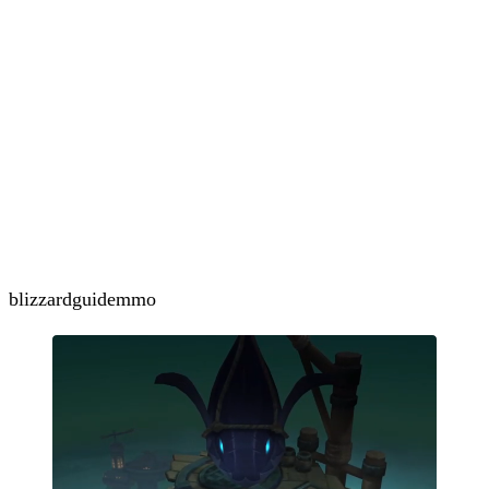
blizzard
guide
mmo