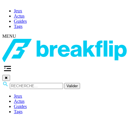
Jeux
Actus
Guides
Tags
MENU
✖
Valider
Jeux
Actus
Guides
Tags