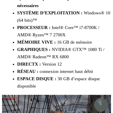
nécessaires
SYSTÈME D’EXPLOITATION :
Windows® 10
(64 bits)™
PROCESSEUR :
Intel® Core™ i7-8700K /
AMD® Ryzen™ 7 2700X
MÉMOIRE VIVE :
16 GB de mémoire
GRAPHIQUES :
NVIDIA® GTX™ 1080 Ti /
AMD® Radeon™ RX 6800
DIRECTX :
Version 12
RÉSEAU :
connexion internet haut débit
ESPACE DISQUE :
30 GB d’espace disque
disponible