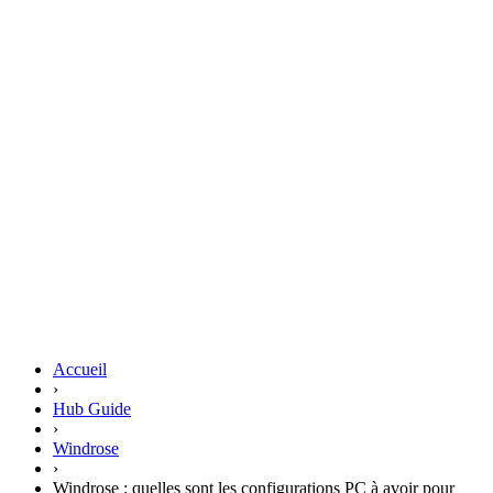
Accueil
›
Hub Guide
›
Windrose
›
Windrose : quelles sont les configurations PC à avoir pour