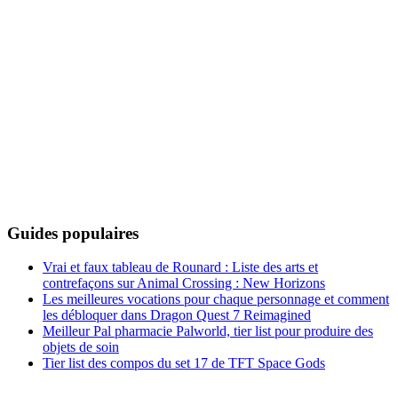
Guides populaires
Vrai et faux tableau de Rounard : Liste des arts et
contrefaçons sur Animal Crossing : New Horizons
Les meilleures vocations pour chaque personnage et comment
les débloquer dans Dragon Quest 7 Reimagined
Meilleur Pal pharmacie Palworld, tier list pour produire des
objets de soin
Tier list des compos du set 17 de TFT Space Gods