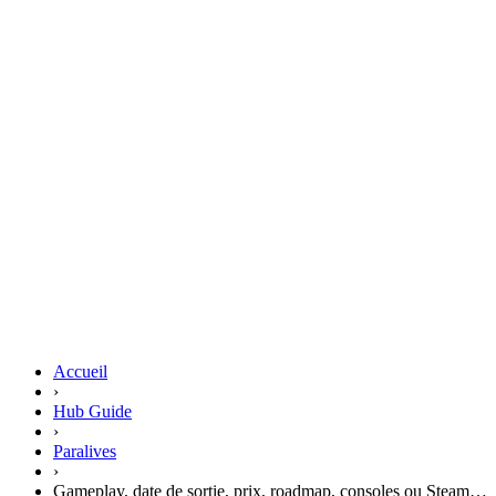
Accueil
›
Hub Guide
›
Paralives
›
Gameplay, date de sortie, prix, roadmap, consoles ou Steam…