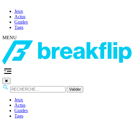
Jeux
Actus
Guides
Tags
MENU
✖
Valider
Jeux
Actus
Guides
Tags