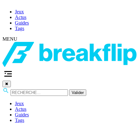
Jeux
Actus
Guides
Tags
MENU
✖
Valider
Jeux
Actus
Guides
Tags