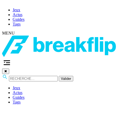
Jeux
Actus
Guides
Tags
MENU
✖
Valider
Jeux
Actus
Guides
Tags