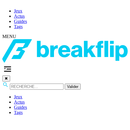
Jeux
Actus
Guides
Tags
MENU
✖
Valider
Jeux
Actus
Guides
Tags