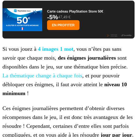
Carte cadeau PlayStation Store 50€
-5%
47,49 €
EN PROFITER
Si vous jouez à
4 images 1 mot
, vous n’êtes pas sans
savoir que chaque mois,
des énigmes journalières
sont
disponibles dans le jeu, sur une thématique bien précise.
La
thématique change à chaque fois
, et pour pouvoir
débloquer ces énigmes, il faut avoir atteint le
niveau 10
minimum
!
Ces énigmes journalières permettent d’obtenir diverses
récompenses dans le jeu, il est donc très avantageux de les
résoudre ! Cependant, certaines d’entre elles sont parfois
compliquées, et on
vous aide à les résoudre
jour par jour
.