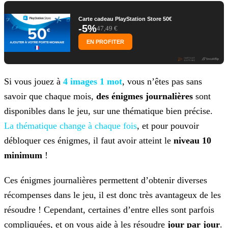
Carte cadeau PlayStation Store 50€
-5%
47,49 €
EN PROFITER
Si vous jouez à
4 images 1 mot
, vous n’êtes pas sans
savoir que chaque mois,
des énigmes journalières
sont
disponibles dans le jeu, sur une thématique bien précise.
La
thématique change à chaque fois
, et pour pouvoir
débloquer ces énigmes, il faut avoir atteint le
niveau 10
minimum
!
Ces énigmes journalières permettent d’obtenir diverses
récompenses dans le jeu, il est donc très avantageux de les
résoudre ! Cependant, certaines d’entre elles sont parfois
compliquées, et on
vous aide à les résoudre
jour par jour
.