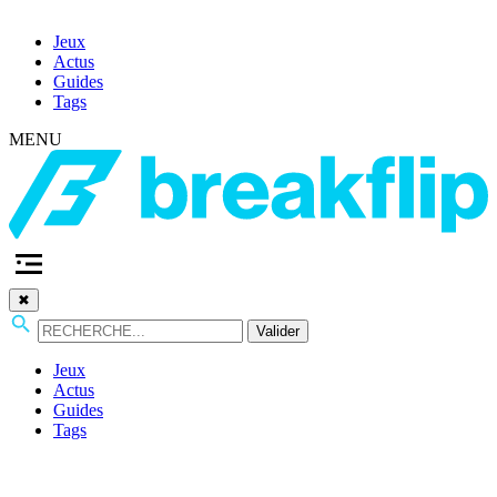
Jeux
Actus
Guides
Tags
MENU
✖
Valider
Jeux
Actus
Guides
Tags