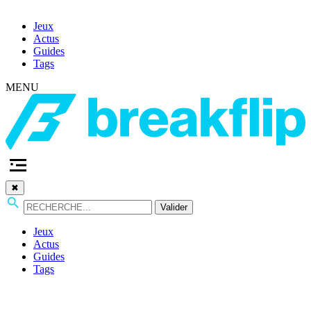
Jeux
Actus
Guides
Tags
MENU
✖
Valider
Jeux
Actus
Guides
Tags