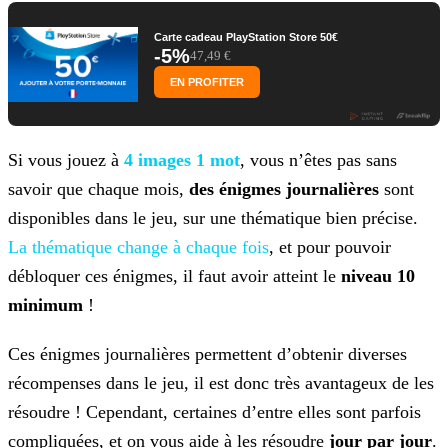
Carte cadeau PlayStation Store 50€
-5%
47,49 €
EN PROFITER
Si vous jouez à
4 images 1 mot
, vous n’êtes pas sans
savoir que chaque mois,
des énigmes journalières
sont
disponibles dans le jeu, sur une thématique bien précise.
La
thématique change à chaque fois
, et pour pouvoir
débloquer ces énigmes, il faut avoir atteint le
niveau 10
minimum
!
Ces énigmes journalières permettent d’obtenir diverses
récompenses dans le jeu, il est donc très avantageux de les
résoudre ! Cependant, certaines d’entre elles sont parfois
compliquées, et on
vous aide à les résoudre
jour par jour
.