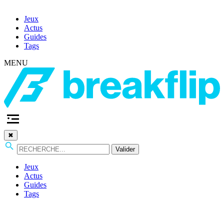
Jeux
Actus
Guides
Tags
MENU
✖
Valider
Jeux
Actus
Guides
Tags