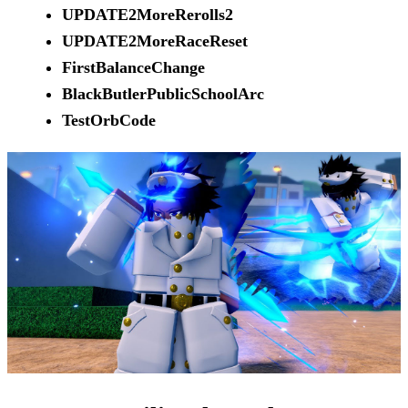
UPDATE2MoreRerolls2
UPDATE2MoreRaceReset
FirstBalanceChange
BlackButlerPublicSchoolArc
TestOrbCode