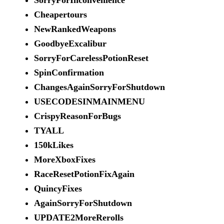
SorryForInconvenience
Cheapertours
NewRankedWeapons
GoodbyeExcalibur
SorryForCarelessPotionReset
SpinConfirmation
ChangesAgainSorryForShutdown
USECODESINMAINMENU
CrispyReasonForBugs
TYALL
150kLikes
MoreXboxFixes
RaceResetPotionFixAgain
QuincyFixes
AgainSorryForShutdown
UPDATE2MoreRerolls