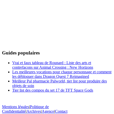
Guides populaires
Vrai et faux tableau de Rounard : Liste des arts et
contrefaçons sur Animal Crossing : New Horizons
Les meilleures vocations pour chaque personnage et comment
les débloquer dans Dragon Quest 7 Reimagined
Meilleur Pal pharmacie Palworld, tier list pour produire des
objets de soin
Tier list des compos du set 17 de TFT Space Gods
Mentions légales
|
Politique de
Confidentialité
|
Archives
|
Agence
|
Contact