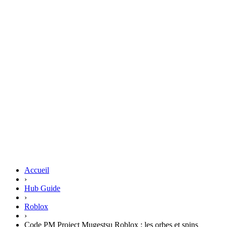
Accueil
›
Hub Guide
›
Roblox
›
Code PM Project Mugestsu Roblox : les orbes et spins