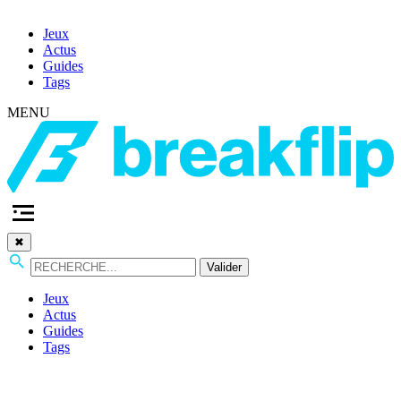
Jeux
Actus
Guides
Tags
MENU
✖
Valider
Jeux
Actus
Guides
Tags