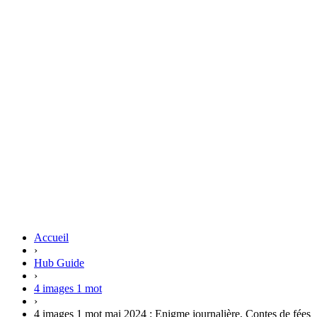
Accueil
›
Hub Guide
›
4 images 1 mot
›
4 images 1 mot mai 2024 : Enigme journalière, Contes de fées