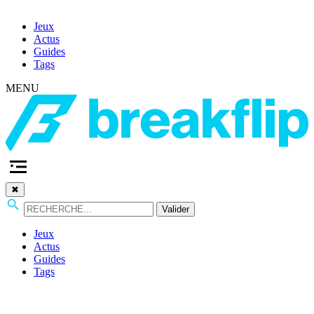
Jeux
Actus
Guides
Tags
MENU
✖
Valider
Jeux
Actus
Guides
Tags