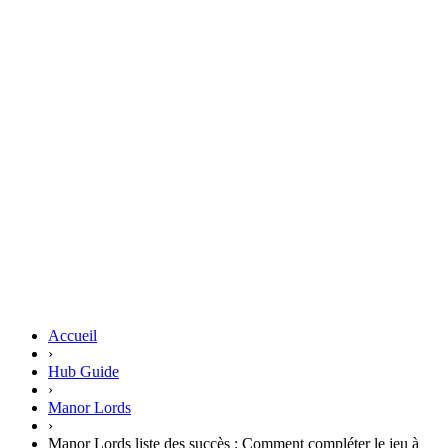
Accueil
›
Hub Guide
›
Manor Lords
›
Manor Lords liste des succès : Comment compléter le jeu à