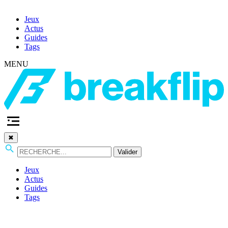
Jeux
Actus
Guides
Tags
MENU
✖
Valider
Jeux
Actus
Guides
Tags