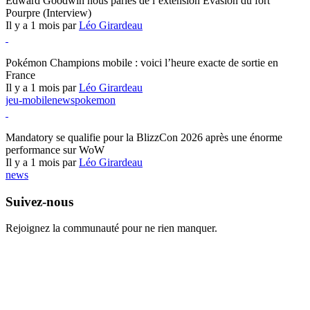
Edward Goodwin nous parles de l’extension Évasion du fort
Pourpre (Interview)
Il y a 1 mois par
Léo Girardeau
Pokémon Champions
Pokémon Champions mobile : voici l’heure exacte de sortie en
France
Il y a 1 mois par
Léo Girardeau
jeu-mobile
news
pokemon
World of Warcraft
Mandatory se qualifie pour la BlizzCon 2026 après une énorme
performance sur WoW
Il y a 1 mois par
Léo Girardeau
news
Suivez-nous
Rejoignez la communauté pour ne rien manquer.