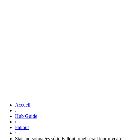
Accueil
›
Hub Guide
›
Fallout
›
Stats personnages série Fallout, quel serait leur niveau