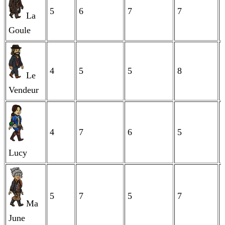
5
6
7
7
La
Goule
4
5
5
8
Le
Vendeur
4
7
6
5
Lucy
5
7
5
7
Ma
June