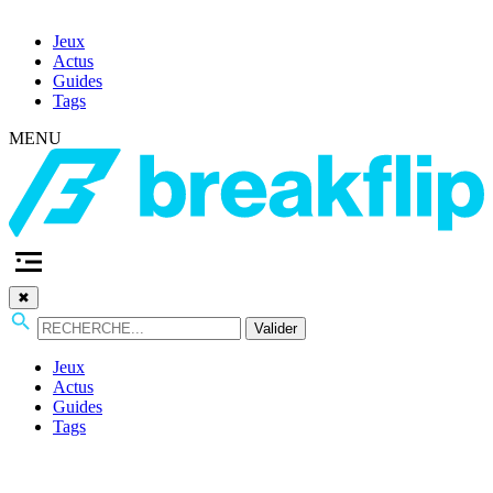
Jeux
Actus
Guides
Tags
MENU
✖
Valider
Jeux
Actus
Guides
Tags