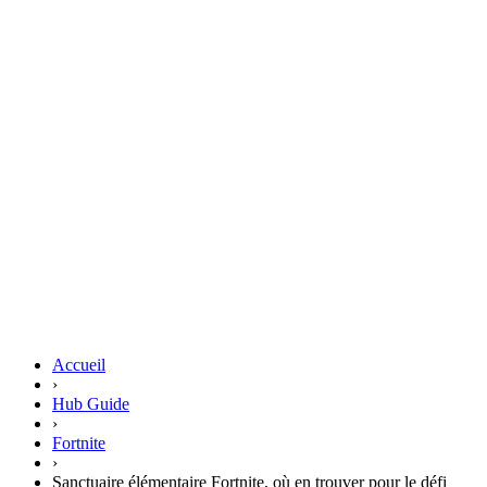
Accueil
›
Hub Guide
›
Fortnite
›
Sanctuaire élémentaire Fortnite, où en trouver pour le défi